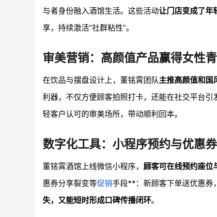
与者身份融入酒馆生活。这些活动
让门店变成了年
享，持续激活“社群粘性”。
审美营销：高颜值产品赢得女性青
在饮品与摆盘设计上，董铭霄团队
主推高颜值和国
利器，不仅方便顾客拍照打卡，还能在社交平台引发
轻客户认可的审美场所，带动顺利回本。
数字化工具：小程序预约与优惠券
董铭霄酒馆上线微信小程序，
顾客可在线预约座位
惠券分享裂变等
促销
手段**：新顾客下单送优惠
失，又能短时形成口碑传播闭环
。