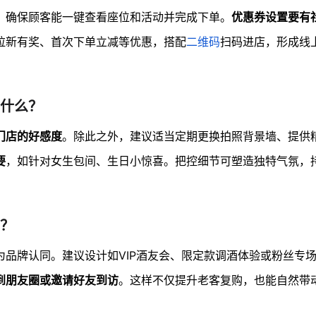
，确保顾客能一键查看座位和活动并完成下单。
优惠券设置要有
拉新有奖、首次下单立减等优惠，搭配
二维码
扫码进店，形成线
什么？
门店的好感度
。除此之外，建议适当定期更换拍照背景墙、提供
要
，如针对女生包间、生日小惊喜。把控细节可塑造独特气氛，
？
为品牌认同。建议设计如VIP酒友会、限定款调酒体验或粉丝专
到朋友圈或邀请好友到访
。这样不仅提升老客复购，也能自然带