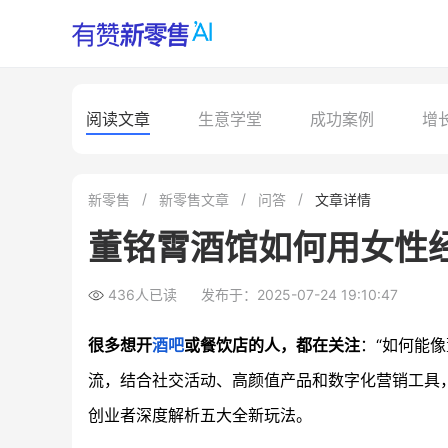
阅读文章
生意学堂
成功案例
增
新零售
新零售文章
问答
文章详情
董铭霄酒馆如何用女性
436人已读
发布于：2025-07-24 19:10:47
很多想开
酒吧
或餐饮店的人，都在关注
：“如何能
流，结合社交活动、高颜值产品和数字化营销工具
创业者深度解析五大全新玩法。