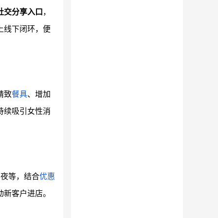
社交分享入口
，
上线下闭环，便
精致
餐具
、增加
持续吸引女性消
场夜等，结合
优惠
动新客户进店。