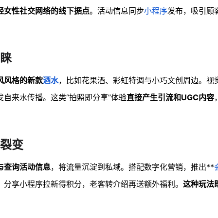
轻女性社交网络的线下据点
。活动信息同步
小程序
发布，吸引顾
睐
风风格的新款
酒水
，比如花果酒、彩虹特调与小巧文创周边。视
自来水传播。这类“拍照即分享”体验
直接产生引流和UGC内容
裂变
与查询活动信息
，将流量沉淀到私域。搭配数字化营销，推出**
券，分享小程序拉新得积分，老客转介绍再送额外福利。
这种玩法