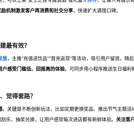
，可以上架“女士之夜专属调酒”或礼盒
兑换券
，让客人有展示
奖励机制激发客户再消费和社交分享
，快速扩大酒馆口碑。
建最有效？
发放
，主推“充值送饮品”“首充返现”等活动，吸引用户留资。随
用户感受门槛低、回报高的体验
。可同步用小程序推送生日福利
、觉得套路？
感
。关键是不断创新玩法，比如定期更换奖品、推出节气主题活
刮刮乐、抽奖兑换，让用户感觉每次进店都有新鲜体验。
关注客