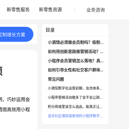
业务咨询
新零售服务
新零售资源
目录
定制
增长
方案
小酒馆必须做会员制吗？吸粉锁客的底层逻辑是什么
如何用创新思路做营销活动？真实酒馆案例解析
小程序会员营销怎么落地？具体功能和操作
额
如何引导女性和社交客户群体？营销与产品结合关键点
常见问题
小酒馆数字化运营初期，会员体系怎么搭建最有效？
小程序营销活动做多了会不会让顾客厌烦、觉得套路？
明，巧妙运用会
积分商城里该怎么选品，能真正让用户持续消费？
酒馆高效用小程
适合社区酒馆或夜场的小程序数字化工具有什么独特优势？