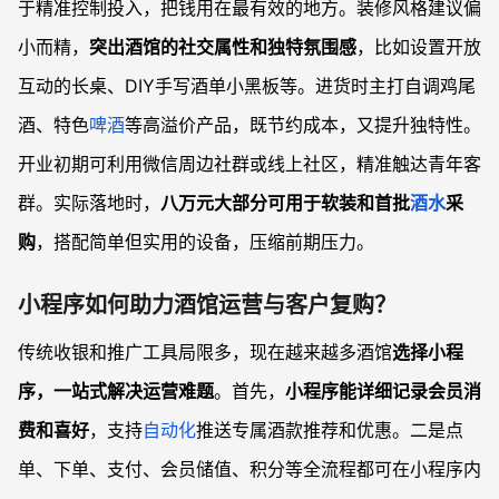
于精准控制投入，把钱用在最有效的地方。装修风格建议偏
小而精，
突出酒馆的社交属性和独特氛围感
，比如设置开放
互动的长桌、DIY手写酒单小黑板等。进货时主打自调鸡尾
酒、特色
啤酒
等高溢价产品，既节约成本，又提升独特性。
开业初期可利用微信周边社群或线上社区，精准触达青年客
群。实际落地时，
八万元大部分可用于软装和首批
酒水
采
购
，搭配简单但实用的设备，压缩前期压力。
小程序如何助力酒馆运营与客户复购？
传统收银和推广工具局限多，现在越来越多酒馆
选择小程
序，一站式解决运营难题
。首先，
小程序能详细记录会员消
费和喜好
，支持
自动化
推送专属酒款推荐和优惠。二是点
单、下单、支付、会员储值、积分等全流程都可在小程序内