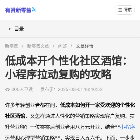
导航
目录
用八万元打造受欢迎的社区酒馆可行吗？
新零售
新零售文章
问答
文章详情
小程序如何助力酒馆运营与客户复购？
低成本开个性化社区酒馆：
如何用营销心理学提升复购和客单价？
小程序拉动复购的攻略
社群、私域流量如何撬动年轻消费群体？
利用数据打造自循环的高利润酒馆
300人已读
发布于：2025-08-01 16:46:52
常见问题
社区酒馆怎么借力小程序做会员营销？
许多年轻创业者都在问，
低成本如何开一家受欢迎的个性化
如何利用限时活动制造复购动力？
社区酒馆
，又怎样通过人性化的营销策略实现客户复购、提
年轻消费群体喜欢怎样的酒馆营销方式？
升营业额？一位零零后创业者用八万元开业，结合**
小程序
用小程序代替传统收银和营销工具有哪些实际优势？
运营和心理型营销策略**，实现日入五六千。下面，一步步