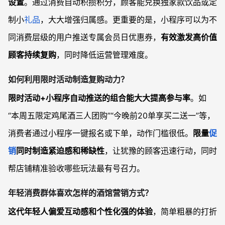
设置
。通过消费自动积攒积分，顾客能兑换独家款饮品或定
制小
礼品
，大大增强归属感。更重要的是，小程序可以为不
同消费层级的用户推送专属会员日优惠券，
有效激发高价值
顾客持续复购
，同时降低运营管理难度。
如何利用限时活动制造复购动力？
限时活动+小程序自动推送的组合能大大提高参与率
。如
“本周五限定鸡尾酒三人团购”“今晚前20单享买二送一”等，
消费者通过小程序一键报名或下单，动作门槛很低。
限量
促
销
同时制造紧迫感和稀缺性
，让犹豫的顾客迅速行动，同时
帮店铺精准验收哪些玩法最有号召力。
年轻消费群体喜欢怎样的酒馆营销方式？
这代年轻人偏爱互动感和个性化强的体验
，简单粗暴的打折