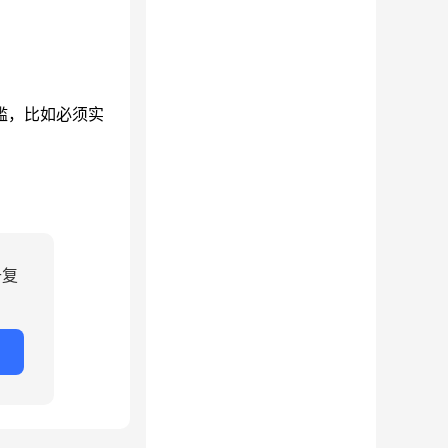
槛，比如必须实
升复