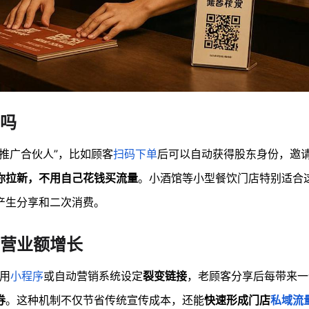
吗
推广合伙人”，比如顾客
扫码下单
后可以自动获得股东身份，邀
你拉新，不用自己花钱买流量
。小酒馆等小型餐饮门店特别适合
产生分享和二次消费。
营业额增长
以用
小程序
或自动营销系统设定
裂变链接
，老顾客分享后每带来一
券
。这种机制不仅节省传统宣传成本，还能
快速形成门店
私域流