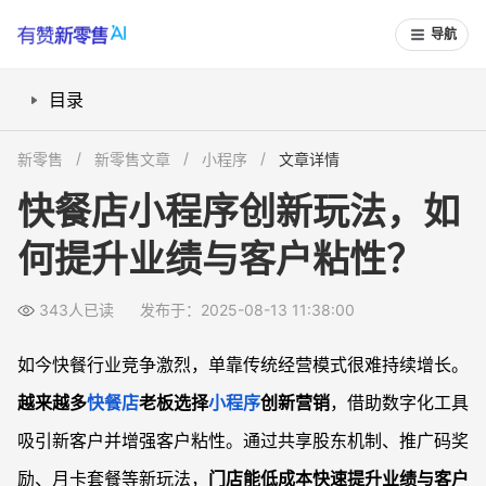
导航
目录
小程序共享股东机制怎么打造门店增长引擎？
新零售
新零售文章
小程序
文章详情
快餐店月卡套餐如何“锁定”顾客消费？
快餐店小程序创新玩法，如
推广码奖励机制怎样助力新顾客裂变？
何提升业绩与客户粘性？
小程序绑定管理如何精准提升客户粘性？
常见问题
343人已读
发布于：2025-08-13 11:38:00
小程序共享股东机制对快餐店有什么实际优势？
推广码返现奖励会不会增加运营成本？
如今快餐行业竞争激烈，单靠传统经营模式很难持续增长。
月卡玩法对于快餐店安全性和现金流有没有帮助？
越来越多
快餐店
老板选择
小程序
创新营销
，借助数字化工具
如何通过小程序实现顾客留存和后续激励？
吸引新客户并增强客户粘性。通过共享股东机制、推广码奖
励、月卡套餐等新玩法，
门店能低成本快速提升业绩与客户