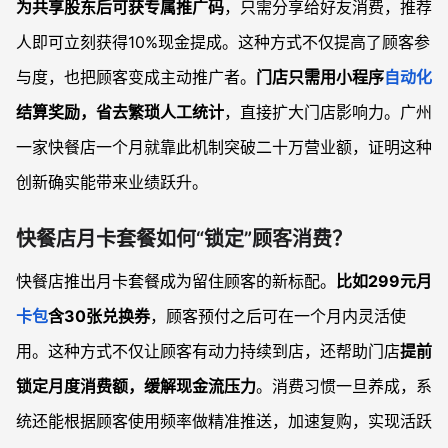
为共享股东后可获专属推广码
，只需分享给好友消费，推荐
人即可立刻获得10%现金提成。这种方式不仅提高了顾客参
与度，也把顾客变成主动推广者。
门店只需用小程序
自动化
结算奖励，省去繁琐人工统计
，直接扩大门店影响力。广州
一家快餐店一个月就靠此机制突破二十万营业额，证明这种
创新确实能带来业绩跃升。
快餐店月卡套餐如何“锁定”顾客消费？
快餐店推出月卡套餐成为留住顾客的新标配。
比如299元月
卡包
含30张兑换券
，顾客预付之后可在一个月内灵活使
用。这种方式不仅让顾客有动力持续到店，还帮助门店
提前
锁定月度消费额，缓解现金流压力
。消费习惯一旦养成，系
统还能根据顾客使用频率做精准推送，加速复购，实现活跃