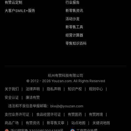
有赞云定制
行业报告
大客户SMILE+服务
新零售资讯
活动沙龙
新零售工具
经营计算器
零售知识百科
杭州有赞科技有限公司
© 2012 -
2026
Youzan.com. All Rights Reserved
关于我们
法律声明
隐私声明
知识产权
规则中心
安全认证
廉洁有赞
违法和不良信息举报邮箱：blxxjb@youzan.com
支付业务许可证
食品经营许可证
有赞医药
有赞跨境
商品广场
有赞资讯
新零售文章
站点地图
关键词地图
浙公网安备 33010602004358号
工商营业执照