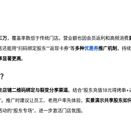
。
三万
，覆盖率数倍于传统门店。营业额也因会员返利和高频消费
还能用“扫码绑定股东”“返现卡券”等
多种
优惠券
推广机制
，持续
率显著更高
。
？
建
店铺二维码绑定与裂变分享渠道
。结合“股东充值18元得烤串+
”。推广时建议让员工、老用户率先体验，
实景演示共享股东如
动的“股东专场”，进一步激活门店氛围。