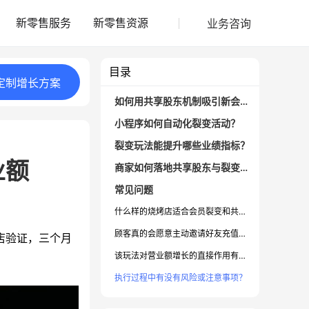
业务咨询
新零售服务
新零售资源
目录
定制
增长
方案
如何用共享股东机制吸引新会员？
小程序如何自动化裂变活动？
裂变玩法能提升哪些业绩指标？
业额
商家如何落地共享股东与裂变玩法？
常见问题
什么样的烧烤店适合会员裂变和共享股东？
顾客真的会愿意主动邀请好友充值吗？
店验证，三个月
该玩法对营业额增长的直接作用有多少？
执行过程中有没有风险或注意事项？