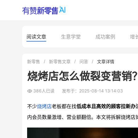
阅读文章
生意学堂
成功案例
增
新零售
新零售文章
问答
文章详情
烧烤店怎么做裂变营销
386人已读
发布于：2025-08-14 13:14:03
不少
烧烤店
老板都在找
低成本且高效的顾客拉新办
内会员数量激增、营业额翻倍。本文将拆解烧烤店