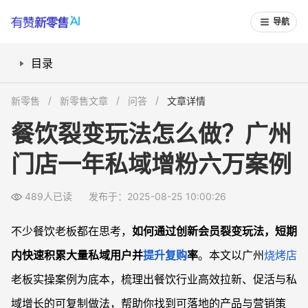
导航
目录
裂变拉新主要做法有哪些？
新零售
新零售文章
问答
文章详情
如何利用“小程序共享股东”做深玩法创新？
餐饮裂变玩法怎么做？广州
餐饮会员体系怎样助力裂变裂变效果倍增？
门店一年私域增粉六万案例
活动自动触达和优惠券转发为什么高效？
常见问题
489人已读
发布于：2025-08-25 10:00:26
餐饮裂变玩法有哪些关键要素需要注意？
“共享股东”这种营销策略适合哪些餐饮门店？
不少餐饮老板都在思考，
如何通过创新会员裂变玩法，短期
活动自动触达如何帮助提升门店复购率？
内快速积累大量私域用户并
提升复购
率
。本文以广州
烧烤店
如何避免餐饮会员裂变运营中的用户流失？
老板实操案例为底本，梳理出餐饮行业高效拉新、促活与私
域增长的可复制做法，帮助你找到可落地的产品与营销策