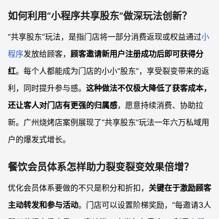
如何利用“小程序共享股东”做深玩法创新？
“共享股东”玩法，是指门店将一部分消费返现或权益通过
小
程序
发放给顾客，
顾客邀请新用户注册成功后即可获得分
红
。每个人都能成为门店的小小“股东”，享受裂变带来的返
利，同时提升参与感。
这种做法不仅极大降低了获客成本，
还让客人对门店有更强的归属感
，愿意持续消费、协助拉
新。广州烧烤店案例展现了“共享股东”玩法一年六万私域用
户的爆发式增长。
餐饮会员体系怎样助力裂变裂变效果倍增？
优化会员体系要做的不只是积分和折扣，
关键在于激励顾客
主动转发和参与活动
。门店可以设置阶梯奖励，“每邀请3人