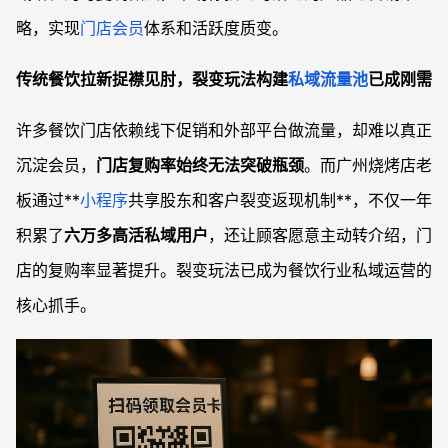
略，实现
门店会员
体系和活跃度质变。
传统餐饮拉新捉襟见肘，裂变玩法构建
私域流量池
已成刚需
许多餐饮门店依赖线下促销和外部平台做流量，却难以真正
沉淀会员，
门店复购率始终无法突破瓶颈
。而广州烧烤店老
板通过**
小程序
共享股东和客户裂变返现机制**，不仅一年
积累了
六万多高活私域用户
，还让顾客愿意主动转介绍，门
店的复购率显著提升。裂变玩法已成为餐饮行业私域运营的
核心抓手。