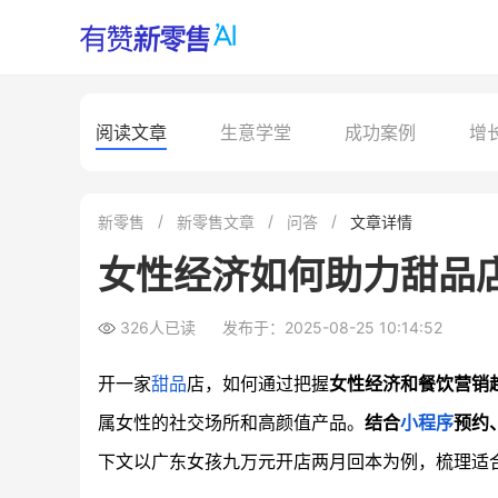
阅读文章
生意学堂
成功案例
增
新零售
新零售文章
问答
文章详情
女性经济如何助力甜品
326人已读
发布于：2025-08-25 10:14:52
开一家
甜品
店，如何通过把握
女性经济和餐饮营销
属女性的社交场所和高颜值产品。
结合
小程序
预约
下文以广东女孩九万元开店两月回本为例，梳理适