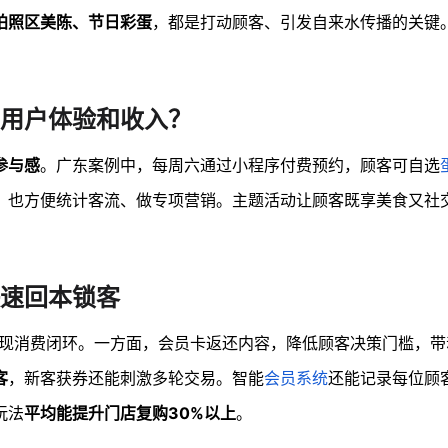
拍照区美陈、节日彩蛋
，都是打动顾客、引发自来水传播的关键
用户体验和收入？
参与感
。广东案例中，每周六通过小程序付费预约，顾客可自选
，也方便统计客流、做专项营销。主题活动让顾客既享美食又社
速回本锁客
现消费闭环。一方面，会员卡返还内容，降低顾客决策门槛，带
客
，新客获券还能刺激多轮交易。智能
会员系统
还能记录每位顾
玩法
平均能提升门店复购30%以上
。