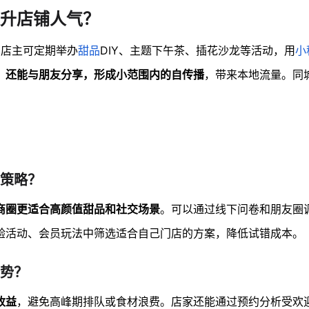
升店铺人气？
。店主可定期举办
甜品
DIY、主题下午茶、插花沙龙等活动，用
小
，
还能与朋友分享，形成小范围内的自传播
，带来本地流量。同
策略？
商圈更适合高颜值甜品和社交场景
。可以通过线下问卷和朋友圈
验活动、会员玩法中筛选适合自己门店的方案，降低试错成本。
势？
收益
，避免高峰期排队或食材浪费。店家还能通过预约分析受欢