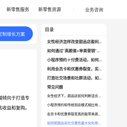
业务咨询
新零售服务
新零售资源
目录
定制
增长
方案
女性经济怎样改变甜品店盈利模式？
如何通过“高颜值+审美营销”吸引女性顾客？
小程序预约＋付费活动，如何提升用户体验和收入？
利用会员卡和优惠券裂变，实现快速回本锁客
打造社交场景和社群活动，如何提升店铺人气？
常见问题
女性经济下，甜品店如何判断适合的营销策略？
越倾向于打造专
小程序预约和传统到店模式相比有哪些优势？
店收益和复购。
会员卡和优惠券裂变真的能带来高复购吗？
如何把甜品店社交属性最大化利用起来？