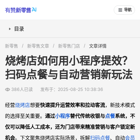
导航
目录
扫码点餐小程序怎么提升运营效率？
新零售
新零售文章
新零售门店
文章详情
自动会员管理与精准营销有多重要？
烧烤店如何用小程序提效？
活动推送和锁客玩法怎么操作？
扫码点餐与自动营销新玩法
外卖系统与自营渠道如何降低平台抽成？
常见问题
386人已读
发布于：2025-08-25 10:38:36
烧烤店开业需要准备哪些技术系统？
小程序会员营销和传统方式有什么显著优势？
经营
烧烤店
想要
快速提升运营效率和拉动客流
，新技术模式
自营外卖如何实现比平台更有效的拉新？
的选择至关重要。
通过
小程序
替代传统收银与
点餐
系统，不
推广活动如何结合门店和线上渠道？
仅可以降低人工成本，还为门店带来精准营销与客户锁定新
机会
。下文聚焦烧烤店实际场景，拆解
扫码点餐
、自动
会员