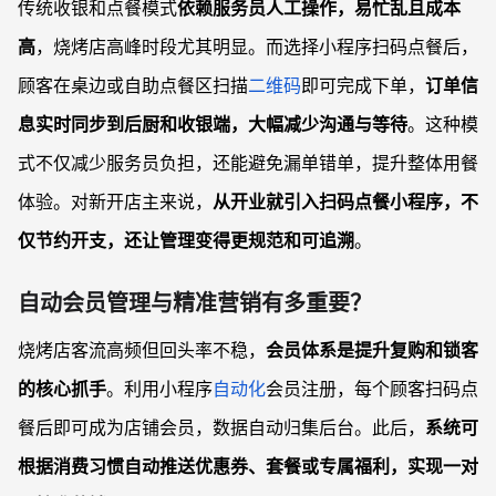
传统收银和点餐模式
依赖服务员人工操作，易忙乱且成本
高
，烧烤店高峰时段尤其明显。而选择小程序扫码点餐后，
顾客在桌边或自助点餐区扫描
二维码
即可完成下单，
订单信
息实时同步到后厨和收银端，大幅减少沟通与等待
。这种模
式不仅减少服务员负担，还能避免漏单错单，提升整体用餐
体验。对新开店主来说，
从开业就引入扫码点餐小程序，不
仅节约开支，还让管理变得更规范和可追溯
。
自动会员管理与精准营销有多重要？
烧烤店客流高频但回头率不稳，
会员体系是提升复购和锁客
的核心抓手
。利用小程序
自动化
会员注册，每个顾客扫码点
餐后即可成为店铺会员，数据自动归集后台。此后，
系统可
根据消费习惯自动推送优惠券、套餐或专属福利，实现一对