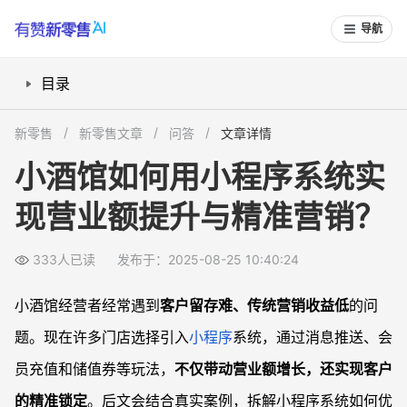
导航
目录
小程序系统如何提升酒馆营业额？
新零售
新零售文章
问答
文章详情
酒馆如何用消息推送做精准营销？
小酒馆如何用小程序系统实
会员充值和储值券如何锁定长期客户？
现营业额提升与精准营销？
小程序系统还能做哪些营销推广活动？
常见问题
333人已读
发布于：2025-08-25 10:40:24
小酒馆刚上线小程序，怎样最快吸引用户使用？
小程序消息推送频率怎么把握？会不会被客户屏蔽？
小酒馆经营者经常遇到
客户留存难、传统营销收益低
的问
不懂技术的小酒馆老板能否上手小程序系统？
题。现在许多门店选择引入
小程序
系统，通过消息推送、会
会员储值券活动会不会导致盈利下降？
员充值和储值券等玩法，
不仅带动营业额增长，还实现客户
的精准锁定
。后文会结合真实案例，拆解小程序系统如何优