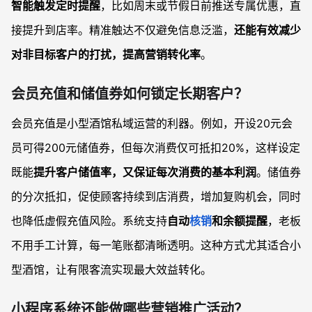
智能触发定时提醒
，比如周末或节假日前推送专属优惠，直
接提升到店率。精准触达不仅避免信息泛滥，
还能有效减少
对非目标客户的打扰，提高营销转化率
。
会员充值和储值券如何锁定长期客户？
会员充值是小型酒馆私域运营的利器。例如，开设20元会
员可得200元储值券，但每次消费仅可抵扣20%，这样设定
既能
提升客户储值率，又保证每次消费的基本利润
。储值券
的分次抵扣，促使顾客持续到店消费，增加复购机会，同时
也降低虚假充值风险。系统支持
自动
核销
和余额提醒
，老板
不用手工计算，每一笔账都清晰透明。这种方式尤其适合小
型酒馆，让有限客流实现最大效益转化。
小程序系统还能做哪些营销推广活动？