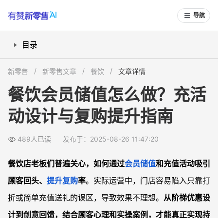
导航
目录
如何设计不踩坑的会员充值活动？
新零售
新零售文章
餐饮
文章详情
充值送礼与优惠活动应该怎么做？
餐饮会员储值怎么做？充活
怎么利用顾客心理设计储值促销？
动设计与复购提升指南
餐饮小程序与会员储值如何结合？
如何持续优化会员储值方案、避免运营误区？
489人已读
发布于：2025-08-26 11:47:20
常见问题
餐饮会员储值活动为什么容易失效？
餐饮店老板们普遍关心，如何通过
会员储值
和充值活动吸引
充值赠送活动和直接打折，哪个更能提升回头率？
顾客回头、
提升复购
率
。实际运营中，门店容易陷入只靠打
菜品赠送和储值返现，顾客更喜欢哪种福利？
折或简单充值送礼的误区，导致效果不理想。
从阶梯优惠设
小型餐饮店怎样做充值活动能避免亏损？
计到创意回馈，结合顾客心理和实操案例，才能真正实现持