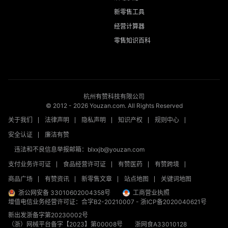
新零售工具
经营计算器
零售知识百科
杭州有赞科技有限公司
© 2012 -
2026
Youzan.com. All Rights Reserved
关于我们
法律声明
隐私声明
知识产权
规则中心
安全认证
廉洁有赞
违法和不良信息举报邮箱：blxxjb@youzan.com
支付业务许可证
食品经营许可证
有赞医药
有赞跨境
商品广场
有赞资讯
新零售文章
站点地图
关键词地图
浙公网安备 33010602004358号
工商营业执照
增值电信业务经营许可证：合字B2-20210007
-
浙ICP备2020040621号
新出发浙备字第20230002号
（浙）网械平台备字【2023】第00008号
浙网食A33010128