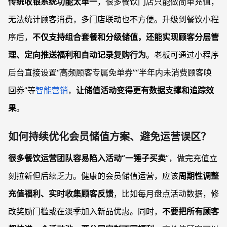
传统收银系统功能太单一
，很多餐饮门店只能做简单充值，
无法统计顾客消费，多门店联动也不方便。升级到餐饮小程
序后，
不仅支持组合套餐和分级储值，还能实现顾客分层管
理、定向推送福利和自动记录复购行为
。老板可通过小程序
后台直接设置“高频顾客专属免单券”“半年内未消费顾客唤
回券”等
智能营销
，
让储值活动变得更有数据支撑和追踪效
果
。
如何持续优化会员储值方案、避免运营误区？
很多餐饮运营团队容易陷入活动“一锤子买卖
”，做完充值立
刻拉新但后续乏力。健康的会员储值运营，应该
周期性调整
充值福利、实时收集顾客反馈
，比如每月盘点活动数据，修
改奖励门槛或在淡季加入新品优惠。同时，
不要把所有顾客