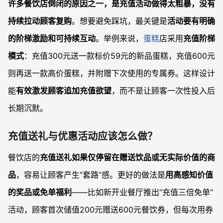
许多餐饮店倒闭的原因之一，是充值活动做得太粗暴，没有
持续拉动顾客复购
。想要避免踩坑，最关键是
活动要有明确
的阶梯激励和可持续互动
。举例来说，
蛋糕
店采用
充值阶梯
模式
：充值300元送一款标价59元的新品蛋糕，充值600元
则再送一款高价蛋糕，并附赠下次使用的专属券。这样设计
能
有效激发顾客追加充值欲望
，而不是让顾客一次性投入后
长期沉默。
充值送礼与优惠活动应该怎么做？
餐饮店的
充值送礼如果仅停留在赠送饮品或无实际价值的商
品
，容易让顾客产生“套路”感。更好的做法是
用高感知价值
的奖品或免单福利
——比如新开业餐厅推出“充值三倍免单”
活动，顾客首次储值200元赠送600元餐饮券，但每次用券