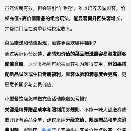
虽然短期有效，但会吸引“羊毛党”，难以培养忠诚顾客。
阶
梯充值+高价值赠品的组合玩法，能显著提升回头客增长
，
并帮助门店在淡季获得稳定收入。
菜品赠送和储值返现，顾客更喜欢哪种福利？
通过实际运营反馈，
高感知价值的菜品赠送最容易激发顾客
储值意愿
。
返现
类福利可能被顾客视为难得实用，
但如果搭
配新品试吃或生日专属福利，顾客体验和满意度会更高
，更
愿意长期参与会员储值。
小型餐饮店怎样做充值活动能避免亏损？
关键是精算赠品成本和限制用券规则
。不能一味大额送券或
放开所有菜品免单，建议采用
分级充值、限定赠品和单次消
费限额
。蛋糕店、
甜品店
尤其要根据客单价盘点数字，
让充