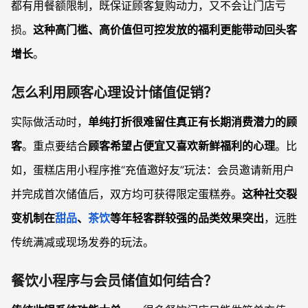
都有用餐额限制，既保证顾客复购动力，又不会让门店亏
损。
这种高门槛、高价值但可控发放的福利更能带动回头客
增长
。
怎么利用顾客心理设计储值促销？
实际做活动时，
单纯打折很难留住真正有长期消费潜力的顾
客
。重点要结合
顾客希望占便宜又喜欢新鲜福利的心理
。比
如，蛋糕店用小程序推“充值邀好友”玩法：会员邀请新用户
并完成首次储值后，双方均可获得限定蛋糕券。
这种社交裂
变机制在
甜品
、
茶饮
等年轻客群较强的品类效果突出
，远胜
传统满减或现场发券的玩法。
餐饮小程序与会员储值如何结合？