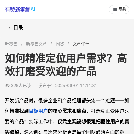
导航
目录
如何识别目标用户群体的真实需求？
新零售
新零售文章
问答
文章详情
如何将用户痛点转化为产品创新方向？
如何精准定位用户需求？高
怎样持续获取和验证用户需求的变化？
效打磨受欢迎的产品
怎样将需求分析落地到营销和技术提升？
常见问题
326人已读
发布于：2025-09-01 14:14:31
如何区分表层需求和真实核心需求？
用户需求总是变化，产品怎么跟得上？
开发新产品时，很多企业和产品经理都头疼一个难题——
如
创业公司没有大量调研资源，怎么做用户需求分析？
何精准找到
目标用户
的核心需求和痛点
，打造真正受用户喜
电动汽车行业还有哪些未被满足的核心需求？
爱的产品？实际工作中，
仅凭主观设想很难把握住用户的真
实渴望
，深入调研与需求分析更是每个团队必须直面的挑