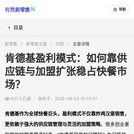
导航
目录
爆款产品如何驱动门店高流量与高转化？
新零售
新零售文章
问答
文章详情
肯德基如何通过供应链管理实现成本优势？
肯德基盈利模式：如何靠供
加盟策略与品牌扩张如何形成长效盈利？
应链与加盟扩张稳占快餐市
房地产收益如何成为肯德基隐藏的盈利渠道？
常见问题
场？
肯德基的加盟费用有哪些组成？
加盟肯德基是否需要自行采购原料？
427人已读
发布于：2025-09-03 15:15:01
为什么肯德基选址如此讲究？
肯德基作为全球快餐巨头，盈利模式不仅靠炸鸡汉堡销售，
肯德基和其它快餐连锁在盈利模式上有何差异？
更依赖于强大的供应链管理与灵活的加盟策略
。很多创业者