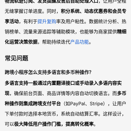
物流轨迹订阅、发货提醒及售后自助处理入口
，让用户全程
无缝掌握订单进度。同时，
积分系统、动态优惠券和会员专
享活动
，有利于
提升复购
率及用户粘性。数据统计分析、热
销榜单、流量来源追踪等辅助模块，也能够为商家提供
精细
化运营决策依据
，帮助持续迭代
产品功能
。
常见问题
跨境小程序怎么支持多语言和多币种操作？
多语言支持一般通过内置翻译接口或手动录入多语内容实
现
，确保前台页面、商品详情等内容自动切换语言。而
多币
种操作则集成跨境支付平台
（如PayPal、Stripe），让用户
下单付款时选择本地货币，系统自动结算汇率。这样设计，
可以
极大降低用户操作门槛，提高转化概率
。