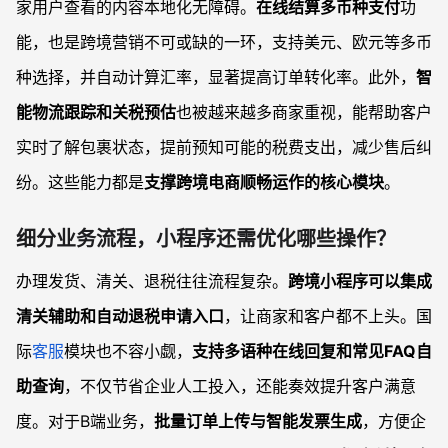
家用户查看的内容本地化无障碍。
在线结算多币种支付
功
能，也是跨境营销不可或缺的一环，支持美元、欧元等多币
种选择，并自动计算汇率，显著提高订单转化率。此外，
智
能物流跟踪和关税预估
也被越来越多商家重视，能帮助客户
实时了解包裹状态，提前预知可能的税费支出，减少售后纠
纷。这些能力都是
支撑跨境电商顺畅运作的核心模块
。
细分业务流程，小程序还需优化哪些操作？
办理发货、清关、退税往往流程复杂。
跨境小程序可以集成
清关辅助和自动退税申请入口
，让商家和客户都不上头。国
际
客服
模块也不容小觑，
支持多语种在线回复和常见FAQ自
助查询
，不仅节省企业人工投入，还能奏效提升客户满意
度。对于B端业务，
批量订单上传与智能发票生成
，方便企