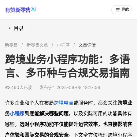
导航
目录
跨境业务小程序必须支持哪些核心功能？
新零售
新零售文章
小程序
文章详情
细分业务流程，小程序还需优化哪些操作？
跨境业务小程序功能：多语
如何实现安全合规的国际交易？
言、多币种与合规交易指南
全面提升客户体验的实用进阶功能
常见问题
460人已读
发布于：2025-09-08 18:17:59
跨境小程序怎么支持多语言和多币种操作？
跨境业务小程序怎样保证支付和数据的安全？
许多企业和个人在布局
跨境电商
或服务时，都会关注
跨境业
小程序如何帮助优化跨境业务流程和服务体验？
务
小程序
到底能解决哪些问题
，以及实际可用的功能具体有
企业如何选择适合自身的跨境小程序功能组合？
哪些。
选对小程序功能不仅能提升运营效率，也直接影响客
户体验和国际交易的合规安全
。下文全方位梳理跨境小程序