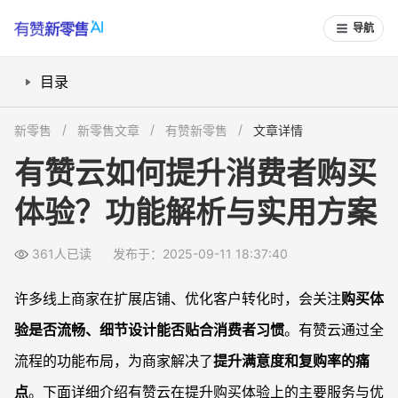
导航
目录
智能推荐系统如何带动二次购买？
新零售
新零售文章
有赞新零售
文章详情
多渠道客服联动如何解决购物疑问？
有赞云如何提升消费者购买
订单流程优化如何减少流失率？
体验？功能解析与实用方案
营销工具如何增加客户互动与转化？
常见问题
361人已读
发布于：2025-09-11 18:37:40
有赞云能帮助哪些类型商家优化消费体验？
使用有赞云后，如何具体提升客户满意度？
许多线上商家在扩展店铺、优化客户转化时，会关注
购买体
与其他SaaS平台相比，有赞云在购买体验上有哪些独特优势？
验是否流畅、细节设计能否贴合消费者习惯
。有赞云通过全
有赞云如何帮助老客户提升复购？
流程的功能布局，为商家解决了
提升满意度和复购率的痛
点
。下面详细介绍有赞云在提升购买体验上的主要服务与优