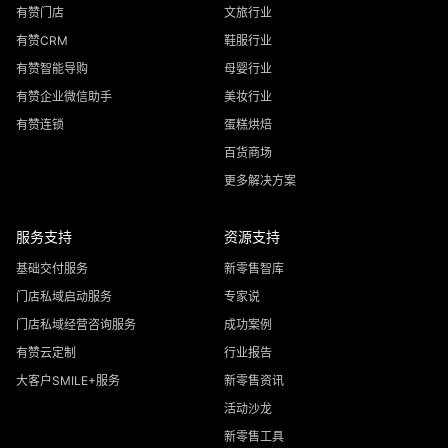
有赞门店
文旅行业
有赞CRM
鞋服行业
有赞智能导购
母婴行业
有赞企业微信助手
美妆行业
有赞连锁
蛋糕烘焙
百货商场
更多解决方案
服务支持
资源支持
基础交付服务
新零售智库
门店私域启动服务
专家说
门店私域经营咨询服务
成功案例
有赞云定制
行业报告
大客户SMILE+服务
新零售资讯
活动沙龙
新零售工具