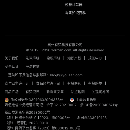
经营计算器
零售知识百科
杭州有赞科技有限公司
© 2012 -
2026
Youzan.com. All Rights Reserved
关于我们
法律声明
隐私声明
知识产权
规则中心
安全认证
廉洁有赞
违法和不良信息举报邮箱：blxxjb@youzan.com
支付业务许可证
食品经营许可证
有赞医药
有赞跨境
商品广场
有赞资讯
新零售文章
站点地图
关键词地图
浙公网安备 33010602004358号
工商营业执照
增值电信业务经营许可证：合字B2-20210007
-
浙ICP备2020040621号
新出发浙备字第20230002号
（浙）网械平台备字【2023】第00008号
浙网食A33010128
（浙）-经营性-2023-0010
（浙）网药平台备字〔2023〕第000012-000号