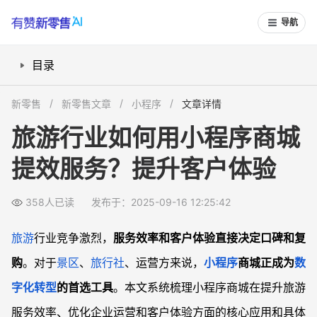
导航
目录
小程序商城如何提高游客自助服务效率？
新零售
新零售文章
小程序
文章详情
哪些流程可以用小程序商城自动化，减少人工操作？
旅游行业如何用小程序商城
小程序商城如何提升在线预订和支付体验？
提效服务？提升客户体验
如何用小程序商城助力旅游企业业务数据管理？
常见问题
358人已读
发布于：2025-09-16 12:25:42
小程序商城和传统OTA、官网有什么区别？
初次搭建旅游小程序商城难度多大？需要什么准备？
旅游
行业竞争激烈，
服务效率和客户体验直接决定口碑和复
如何确保小程序商城使用安全，游客数据不会泄露？
购
。对于
景区
、
旅行社
、运营方来说，
小程序
商城正成为
数
小程序商城如何辅助景区或旅行社提升品牌形象？
字化转型
的首选工具
。本文系统梳理小程序商城在提升旅游
服务效率、优化企业运营和客户体验方面的核心应用和具体