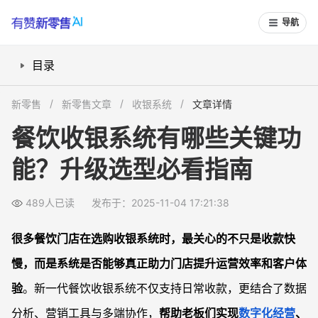
导航
目录
智能收款与多支付方式有何优势？
新零售
新零售文章
收银系统
文章详情
会员管理和营销工具如何促进复购？
餐饮收银系统有哪些关键功
库存管理与供应链监控能怎样提高管理效率？
能？升级选型必看指南
数据分析和报表功能如何辅助决策？
多端协作和硬件集成有哪些实际好处？
489人已读
发布于：2025-11-04 17:21:38
常见问题
餐饮收银系统可以支持外卖平台对接吗？
很多餐饮门店在选购收银系统时，最关心的不只是收款快
门店首次升级收银系统，数据迁移难吗？
慢，而是系统是否能够真正助力门店提升运营效率和客户体
连锁门店能否实现跨城市统一管理？
验
。新一代餐饮收银系统不仅支持日常收款，更结合了数据
收银系统数据安全和隐私保障情况怎么样？
分析、营销工具与多端协作，
帮助老板们实现
数字化经营
、