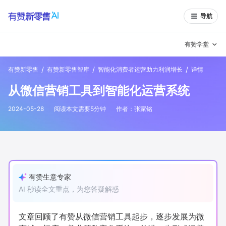
导航
有赞学堂
/
/
/
有赞新零售
有赞新零售智库
智能化消费者运营助力利润增长
详情
有赞说增长
从微信营销工具到智能化运营系统
私域日历
增长方法
2024-05-28
阅读本文需要
5
分钟
作者：
张家铭
有赞说案例拆解
有赞专家说
有赞成功案例
新零售最佳实践
面对面聊增长
有赞生意专家
AI 秒读全文重点，为您答疑解惑
有赞春季发布会
实干家直播间
新零售大会
新零售茶会
文章回顾了有赞从微信营销工具起步，逐步发展为微