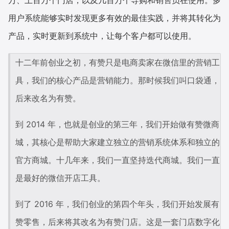
万、上百万个门店，以及几百万个导购和销售员在使用。多
用户系统能够实时发现更多有效的最佳实践，并将其转化为
增长俱乐部
产品，实时更新到系统中，让每个客户都可以使用。
增长俱乐部
有赞商盟
十二年前创业之初，有赞只是电商卖家在微信里的营销工
商家社区
社群交流
具，我们的核心产品是营销能力。那时候我们叫口袋通，
合作共进
后来改名为有赞。
入驻有赞
认证代理商
到 2014 年，也就是创业的第三年，我们开始做有赞微商
认证服务商
设计服务商
城，其核心是帮助大家建立独立的营销系统体系和独立的
官方商城。十几年来，我们一直坚持迭代商城。我们一直
有赞云
数据通服务
是最好的微信开店工具。
到了 2016 年，我们创业的第四个年头，我们开始发展有
赞零售，后来将其改名为有赞门店。这是一套门店数字化