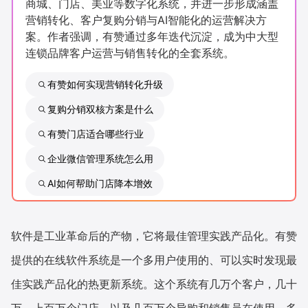
商城、门店、美业等数字化系统，并进一步形成涵盖
新零售私享会
门店经营增长公开课
营销转化、客户复购分销与AI智能化的运营解决方
案。作者强调，有赞通过多年迭代沉淀，成为中大型
AllValue
战略合作
连锁品牌客户运营与销售转化的全套系统。
增长产品指南
有赞如何实现营销转化升级
复购分销双核方案是什么
智库
产品场景库
有赞门店适合哪些行业
产品更新动态
帮助中心
企业微信管理系统怎么用
行业洞察
AI如何帮助门店降本增效
品牌消费观
行业报告
软件是工业革命后的产物，它将最佳管理实践产品化。有赞
新零售资讯
提供的在线软件系统是一个多用户使用的、可以实时发现最
培训课程
佳实践产品化的热更新系统。这个系统有几万个客户，几十
私域课程
新零售内参