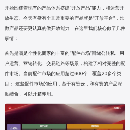
开始围绕着现有的产品体系搭建“开放产品”能力，和运营开
增长俱乐部
放生态。今天有赞有个非常重要的产品就是"开放平台"，比
增长俱乐部
有赞商盟
做产品还要更认真的做开放能力，在这里我们核心做了几件
事情：
商家社区
社群交流
首先是满足个性化商家的丰富的“配件市场”围绕公转私、用
合作共进
户运营、营销转化、交易链路等场景，构建了相对完整的配
入驻有赞
认证代理商
件市场。当前配件市场的应用超过600个，覆盖20多个类
认证服务商
设计服务商
目； 这些配件市场的应用，基于有赞云，和有赞的产品深
有赞云
数据通服务
度结合，可以开箱即用。