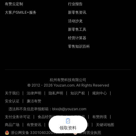
有赞云定制
行业报告
大客户SMILE+服务
新零售资讯
活动沙龙
新零售工具
经营计算器
零售知识百科
杭州有赞科技有限公司
© 2012 -
2026
Youzan.com. All Rights Reserved
关于我们
法律声明
隐私声明
知识产权
规则中心
安全认证
廉洁有赞
违法和不良信息举报邮箱：blxxjb@youzan.com
支付业务许可证
食品经营许可证
有赞医药
有赞跨境
商品广场
有赞资讯
新零售文章
站点地图
关键词地图
领取资料
浙公网安备 33010602004358号
工商营业执照