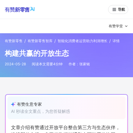
导航
有赞学堂
/
/
/
有赞新零售
有赞新零售智库
智能化消费者运营助力利润增长
详情
有赞说增长
构建共赢的开放生态
私域日历
增长方法
2024-05-28
阅读本文需要
4
分钟
作者：
张家铭
有赞说案例拆解
有赞专家说
有赞成功案例
新零售最佳实践
面对面聊增长
有赞生意专家
AI 秒读全文重点，为您答疑解惑
有赞春季发布会
实干家直播间
新零售大会
新零售茶会
文章介绍有赞通过开放平台整合第三方与生态伙伴，