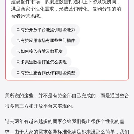
建设配件市场、多渠道数据打通和上下游系统协同，
新零售私享会
门店经营增长公开课
满足商家个性化需求，形成营销转化、复购分销的消
费者运营系统。
AllValue
战略合作
有赞开放平台能提供哪些能力
增长产品指南
有赞应用市场有哪些热门插件
智库
产品场景库
如何接入有赞云做开发
产品更新动态
帮助中心
多渠道数据打通怎么实现
有赞生态合作伙伴有哪些类型
行业洞察
品牌消费观
行业报告
我所说的这些，并不是有赞全部自己完成的，而是通过整合
新零售资讯
很多第三方和开放平台来实现的。
培训课程
过去两年有越来越多的商家会给我们提出很多个性化的需
求，由于大家的需求各异标准化满足起来没那么简单，我们
私域课程
新零售内参