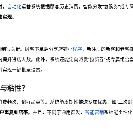
时，
自动化
运营系统根据顾客历史消费，智能分发“复购券”或专
法实现
。
机制很关键。顾客下单后分享店铺
小程序
，新注册的新客和老客
内提升进店人数。此外，系统还能定向派发“拉新券”或专属组合
则实现一键批量设置。
与粘性？
消费频次、偏好品类等。系统能周期性推送专属优惠，如“三次到店
户重复到店率
。并且，不同于通用群发，
智能营销
系统能个性化