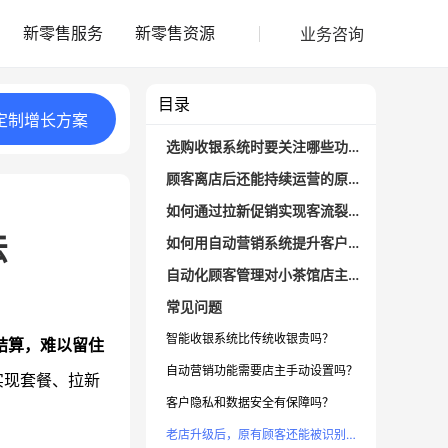
业务咨询
新零售服务
新零售资源
目录
定制
增长
方案
选购收银系统时要关注哪些功能？
顾客离店后还能持续运营的原理是什么？
如何通过拉新促销实现客流裂变？
法
如何用自动营销系统提升客户复购与粘性？
自动化顾客管理对小茶馆店主有什么实际好处？
常见问题
智能收银系统比传统收银贵吗？
结算，难以留住
自动营销功能需要店主手动设置吗？
实现套餐、拉新
客户隐私和数据安全有保障吗？
老店升级后，原有顾客还能被识别吗？