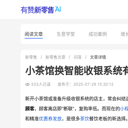
阅读文章
生意学堂
成功案例
增
新零售
新零售文章
问答
文章详情
小茶馆换智能收银系统
333人已读
发布于：2025-07-29 15:20:12
新开小茶馆或准备升级收银系统的店主，常会纠结
顾客
，顾客离店即“断联”，复购率低。而现在的
小
和精准
优惠券发放
，是很多
茶饮
餐饮老板的新选择