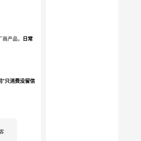
厂商产品，
日常
前“只消费没留信
客