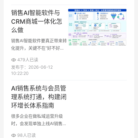
计，可以按“业态梳理→业务
流程→系统规划→落地实施”
销售AI智能软件与
四步走，形成一套可执行的新
CRM商城一体化怎
零售实战指南，既能指导门店
么做
转型，也能支撑方案撰写与项
目推进。
销售AI智能软件要真正带来转
化提升，关键不在“好不好
用”，而在能否跟现有CRM和
479人已读
线上商城打通，形成从获客到
发布于：2026-06-12
复购的闭环数据链路。企业在
10:22:20
选型与实施时，需要看清对接
方式、数据流向、权限与安
AI销售系统与会员管
全，以及后期运营落地方式，
理系统打通，构建闭
才能做出适合自己业务节奏的
环增长体系指南
一体化方案。
很多企业在做私域运营升级
时，会发现单独上线AI销售系
统或会员系统都难以形成持续
98人已读