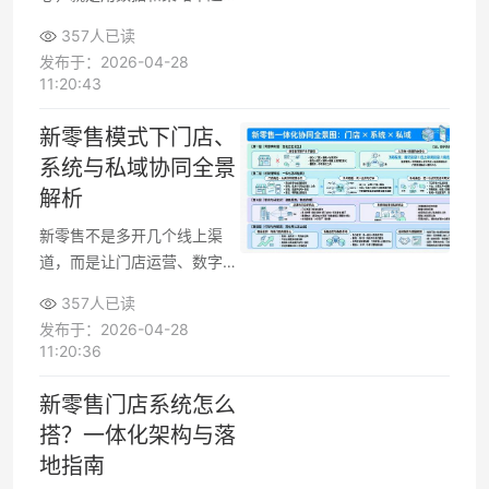
“人货场”，以产品形态落地业
357人已读
务增长。 对求职者而言，这
发布于：2026-04-28
个岗位既要懂零售业务，又要
11:20:43
具备数据策略思维，是从运营
或数据分析升级到“业务决策
新零售模式下门店、
层”的关键路径。对于企业管
系统与私域协同全景
理者，这类岗位能把会员、库
解析
存、营销、门店运营打通，让
零售增长从拍脑袋变成数据驱
新零售不是多开几个线上渠
动的系统工程。
道，而是让门店运营、数字系
统与私域流量形成一套闭环。
357人已读
从客流获取、成交转化到复购
发布于：2026-04-28
裂变，每个环节都需要被数据
11:20:36
记录、被系统支撑、被运营承
接。对零售从业者来说，看懂
新零售门店系统怎么
一体化协同框架远比盯单点工
搭？一体化架构与落
具更重要，这样在做数字化转
地指南
型、系统选型或业务升级时，