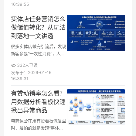
个城市甚至全国更多用户手
16:39:55
里，并且通过系统化管理，控
制配送成本、提升履约效率，
实体店任务营销怎么
让销量提升的同时利润也更稳
做储值转化？从玩法
定。
到落地一文讲透
很多实体店做完引流后，发现
新客多是“一次性消费”，人来
了、钱花了，却留不住人。要
332人已读
把这些顾客变成长期贡献利润
发布于：2026-01-16
的储值会员，需要把“办卡”这
16:39:31
件事拆成一个个可完成的小任
务，用任务营销引导顾客持续
有赞动销率怎么看？
互动、二次到店、自然储值。
用数据分析看板快速
只要把任务设计合理、奖励清
揪出异常商品
晰、执行稳定，就能在不靠大
力度打折的前提下提升储值率
电商运营在用有赞看板做复盘
和复购。
时，最怕的就是发现“整体销
量下滑，却不知道问题出在哪