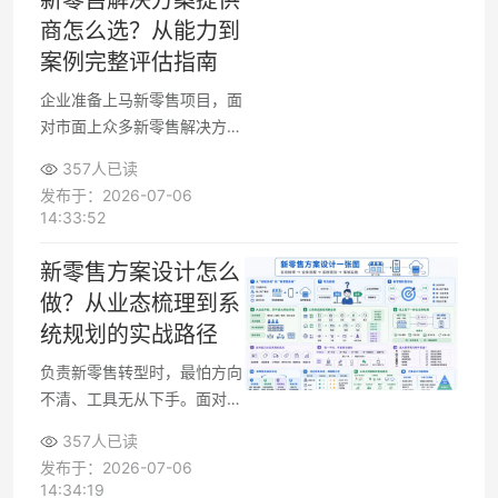
新零售解决方案提供
运营和履约流程中。围绕这些
商怎么选？从能力到
疑问，可以从痛点拆解、新零
案例完整评估指南
售全渠道运营实操和会员玩法
设计三个方向来规划路径。
企业准备上马新零售项目，面
对市面上众多新零售解决方案
提供商，常会纠结到底选谁合
357人已读
作。选型时既要考虑系统架构
发布于：2026-07-06
与功能，也要评估团队经验、
14:33:52
实施能力和费用结构。合理的
做法，是围绕业务目标搭建一
新零售方案设计怎么
套新零售服务商能力评估维
做？从业态梳理到系
度，结合可验证的案例和落地
统规划的实战路径
效果，逐步缩小范围，找到适
合自身阶段的新零售技术合作
负责新零售转型时，最怕方向
伙伴。
不清、工具无从下手。面对门
店数字化、线上线下融合，关
357人已读
键是先把业务讲清，再谈系统
发布于：2026-07-06
与技术。围绕新零售方案设
14:34:19