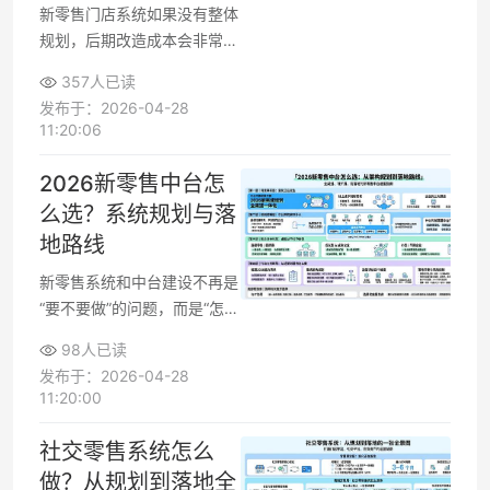
才知道哪些是基础设施，哪些
新零售门店系统如果没有整体
是关键战役。
规划，后期改造成本会非常
高。从零开始时，需要先搞清
357人已读
业务边界和数据流向，再决定
发布于：2026-04-28
用哪些系统、怎么集成、怎么
11:20:06
分阶段上线。一体化架构的核
心是打通会员、商品、库存、
2026新零售中台怎
订单与营销数据，让线上线下
么选？系统规划与落
一个规则、一套数据、统一运
地路线
营，而不是简单多装几套软
件。
新零售系统和中台建设不再是
“要不要做”的问题，而是“怎么
在2026年前做对”的问题。很
98人已读
多企业已经踩过弯路，不是选
发布于：2026-04-28
型过于超前，就是忽视门店和
11:20:00
一线团队的真实使用。规划新
零售中台时，需要同时兼顾全
社交零售系统怎么
渠道业务场景覆盖、系统可扩
做？从规划到落地全