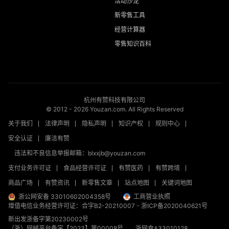
活动沙龙
新零售工具
经营计算器
零售知识百科
杭州有赞科技有限公司
© 2012 -
2026
Youzan.com. All Rights Reserved
关于我们
法律声明
隐私声明
知识产权
规则中心
安全认证
廉洁有赞
违法和不良信息举报邮箱：blxxjb@youzan.com
支付业务许可证
食品经营许可证
有赞医药
有赞跨境
商品广场
有赞资讯
新零售文章
站点地图
关键词地图
浙公网安备 33010602004358号
工商营业执照
增值电信业务经营许可证：合字B2-20210007
-
浙ICP备2020040621号
新出发浙备字第20230002号
（浙）网械平台备字【2023】第00008号
浙网食A33010128