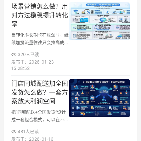
能留下来，社群里的用户如何
场景营销怎么做？用
分层运营，怎么用自动化减轻
对方法稳稳提升转化
人工消耗。下面的内容，围绕
率
真实业务场景，拆解一套可落
地的社交电商CRM实践路
当转化率长期卡在瓶颈时，继
径。
续加投流量往往只会拉高成
本。更有效的办法，是围绕用
320人已读
户真实处境做「场景营销」：
发布于：2026-01-23
在用户最有可能做决策的时
15:28:52
刻，给出刚好合适的内容、话
术与触点，引导成交、下单或
门店同城配送加全国
注册。理解用户场景、重构营
发货怎么做？一套方
销路径，比单纯改文案或调价
案放大利润空间
格，更能带来持续的转化提
升。
把“同城配送+全国发货”设计
成一套组合模式，可以在不额
外开店的情况下，把原本只能
481人已读
卖给附近居民的商品，卖到整
发布于：2026-01-16