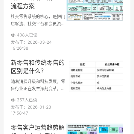
展性和实施节奏，把“概念架
流程方案
构”变成可以落地的路线图，
减少返工和系统替换成本。
社交零售系统的核心，是把门
店客流、社交平台和会员资产
串成一条可持续运营的链路，
408人已读
而不只是做一个小程序或商城
发布于：2026-03-24
页面。零售企业在规划时，需
19:26:38
要同时看清业务模式、数据结
构和门店执行能力。只要路径
新零售和传统零售的
清晰，从需求梳理到系统上
区别是什么？
线，一般3-6个月可以跑出可
验证的最小闭环，再在运营中
随着消费升级和科技发展，零
持续迭代。
售行业正在发生深刻变革。新
零售作为近年来最热门的商业
357人已读
模式，被视为传统零售转型的
发布于：2026-01-23
关键方向。那么，新零售和传
17:58:47
统零售到底有什么区别？它们
分别有什么优势与不足？本文
零售客户运营趋势解
将从定义出发，逐一进行清晰