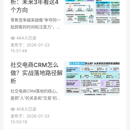
析：未来3年看这4
对比，帮助你快速理解行业趋
个方向
势与核心差异。
零售竞争越来越像“争夺同一
批顾客的时间和注意力”，客
户运营的重要性被不断抬高。
484人已读
不少企业已经感觉到，以折扣
发布于：2026-01-23
活动拉动短期销量的做法正在
15:51:46
失效，管理层开始关心客户终
身价值、复购率和体验口碑。
社交电商CRM怎么
围绕这些目标，零售行业客户
做？实战落地路径解
运营的趋势正在发生系统性变
析
化，理解这些方向，有助于梳
理未来3年的策略重点，而不
社交电商CRM落地的核心，
是被动追热点。
是把“人”的关系和“交易”的数
据真正连起来，而不只是多装
408人已读
一个工具。运营负责人关心
发布于：2026-01-23
的，其实是拉新转化复购能否
15:50:19
稳定提升：裂变来的用户能不