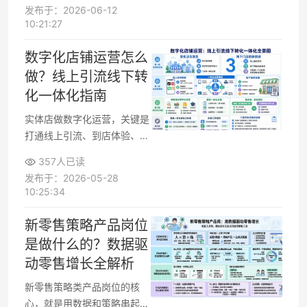
增长，线索、成交、复购各自
发布于：2026-06-12
为战。要真正搭建一套可复制
10:21:27
的增长模型，需要让AI销售系
统与会员管理系统打通，形成
数字化店铺运营怎么
“获客—成交—复购”的完整闭
做？线上引流线下转
环，让系统而不是个人经验驱
化一体化指南
动业绩增长。
实体店做数字化运营，关键是
打通线上引流、到店体验、成
交复购和数据指标，形成可复
357人已读
制的线上线下一体化运营流
发布于：2026-05-28
程。
10:25:34
新零售策略产品岗位
是做什么的？数据驱
动零售增长全解析
新零售策略类产品岗位的核
心，就是用数据和策略串起