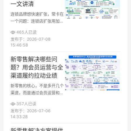
一文讲清
连锁品牌想快速扩张，常卡在
一个问题：连锁店扩张用加盟
还是自营更合适。选错模式，
465人已读
可能门店开得快但质量失控，
发布于：2026-07-08
或成本压力过大难以为继。连
15:46:58
锁店裂变模式的核心是匹配自
身阶段和能力，而不是盲目追
新零售解决哪些问
求规模。下文会从加盟与自营
题？用会员运营与全
对比入手，帮你设计适合自己
渠道履约拉动业绩
的连锁店扩张方案。
新零售的核心，不是多开几个
渠道，而是通过会员运营和全
渠道履约**，把人、货、场重
357人已读
新连接起来**。很多零售企业
发布于：2026-07-06
在转型时，最关心的是新零售
14:33:28
到底解决了哪些核心问题，以
及如何落地到会员体系、门店