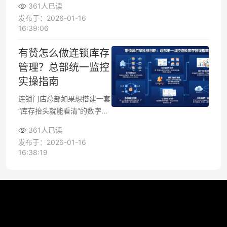
361人已读
个商品”。想快速定位是个别
发布于：2026-01-16
SKU动销异常，还是某一类目
16:39:06
整体出问题，就需要学会在有
赞数据分析看板里，结合动销
有赞怎么做连锁库存
率、库存周转等关键指标做筛
管理？总部统一监控
选和对比。只要方法用对，5
实操指南
分钟内就能找出需要重点处理
的滞销款和过热款，及时调整
连锁门店总部如果想搭建一套
运营策略。
“库存抬头就能看清”的数字化
机制，关键在于用好有赞的多
361人已读
门店、多仓库与一盘货能力。
发布于：2026-01-16
通过合理配置门店、仓库、库
16:38:19
存同步与预警规则，总部不仅
能实时掌握各店库存动态，还
可以用统一的流程和权限管控
出入库、调拨与盘点，把缺
货、超卖和积压风险压到更
低。