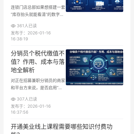
连锁门店总部如果想搭建一套
“库存抬头就能看清”的数字化
机制，关键在于用好有赞的多
361人已读
门店、多仓库与一盘货能力。
发布于：2026-01-16
通过合理配置门店、仓库、库
16:38:19
存同步与预警规则，总部不仅
能实时掌握各店库存动态，还
分销员个税代缴值不
可以用统一的流程和权限管控
值？作用、成本与落
出入库、调拨与盘点，把缺
地全解析
货、超卖和积压风险压到更
低。
对正在招募兼职分销员的商家
和平台方来说，是否启用“分
销员个税代缴功能”往往直接
307人已读
影响招募转化、团队稳定和税
发布于：2026-01-16
务安全。下面从合规、招募、
16:37:56
结算效率、信任度、成本投
入、系统接入和用工形式等角
开通美业线上课程需要哪些知识付费功
度，帮你判断“要不要做、做