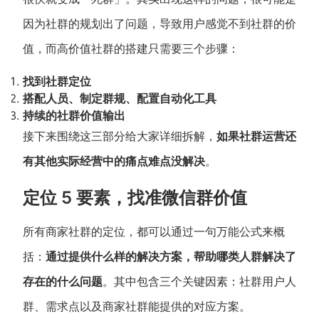
新零售私享会
门店经营增长公开课
因为社群的规划出了问题，导致用户感觉不到社群的价
AllValue
战略合作
值，而高价值社群的搭建只需要三个步骤：
找到社群定位
增长产品指南
搭配人员、制定群规、配置自动化工具
持续的社群价值输出
智库
产品场景库
接下来围绕这三部分给大家详细拆解，
如果社群运营还
产品更新动态
帮助中心
有其他实际经营中的痛点难点没解决
。
行业洞察
定位 5 要素，找准微信群价值
品牌消费观
行业报告
所有商家社群的定位，都可以通过一句万能公式来概
新零售资讯
括：
通过提供什么样的解决方案，帮助哪类人群解决了
存在的什么问题
。其中包含三个关键因素：社群用户人
培训课程
群、需求点以及商家社群能提供的对应方案。
私域课程
新零售内参