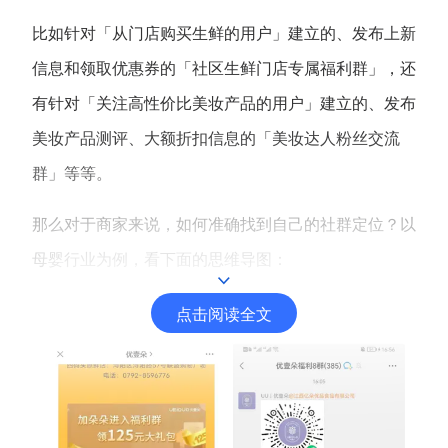
比如针对「从门店购买生鲜的用户」建立的、发布上新
增长俱乐部
信息和领取优惠券的「社区生鲜门店专属福利群」，还
增长俱乐部
有赞商盟
有针对「关注高性价比美妆产品的用户」建立的、发布
商家社区
社群交流
美妆产品测评、大额折扣信息的「美妆达人粉丝交流
群」等等。
合作共进
那么对于商家来说，如何准确找到自己的社群定位？以
入驻有赞
认证代理商
母婴行业为例，看下面的思维导图：
认证服务商
设计服务商
点击阅读全文
有赞云
数据通服务