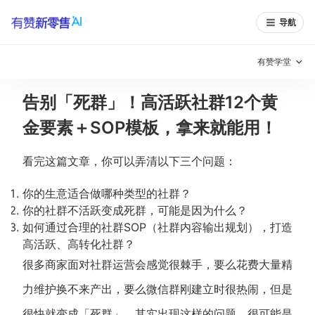
导航
有赞学堂
告别「死群」！高活跃社群12个黄
有赞说增长
金要素＋SOP模板，拿来就能用！
私域日历
增长方法
看完这篇文章，你可以弄清以下三个问题：
有赞说案例拆解
有赞专家说
你的生意适合做哪种类型的社群？
有赞成功案例
新零售最佳实践
你的社群不活跃变成死群，可能是因为什么？
如何通过合理的社群SOP（社群内容输出规划），打造
面对面聊增长
高活跃、高转化社群？
很多商家面对社群运营会感觉很棘手，要么花费大量精
有赞春季发布会
实干家直播间
力维护换不来产出，要么微信群刚建立时很热闹，但是
新零售大会
新零售茶会
很快就变成「死群」。其实出现这样的问题，很可能是