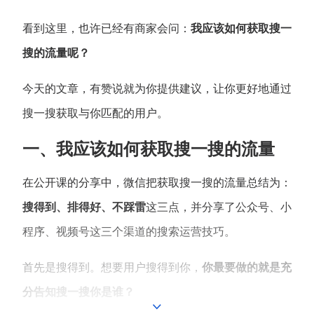
看到这里，也许已经有商家会问：
我应该如何获取搜一
增长俱乐部
搜的流量呢？
增长俱乐部
有赞商盟
今天的文章，有赞说就为你提供建议，让你更好地通过
商家社区
社群交流
搜一搜获取与你匹配的用户。
合作共进
一、我应该如何获取搜一搜的流量
入驻有赞
认证代理商
在公开课的分享中，微信把获取搜一搜的流量总结为：
认证服务商
设计服务商
搜得到、排得好、不踩雷
这三点，并分享了公众号、小
有赞云
数据通服务
程序、视频号这三个渠道的搜索运营技巧。
首先是搜得到。想要用户搜得到你，
你最要做的就是充
分告知搜一搜你是谁？