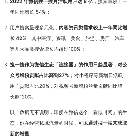
2022 年微信搜一搜月活跃用户达 8 亿
，搜索量较上一
新零售私享会
门店经营增长公开课
年同比增长 54%；
AllValue
战略合作
用户搜索呈现多元化，
内容资讯类需求较上一年同比增
增长产品指南
长 42%
，其中医疗、资讯、美食、旅游、房产、汽车
等几大品类搜索增长均超过100%；
智库
产品场景库
产品更新动态
帮助中心
搜一搜作为微信生态「连接器」的作用日趋显著，对公
众号增粉贡献占比高到27%
；对小程序等新增日活跃
行业洞察
用户贡献占比20%，对视频号新增粉丝量贡献同比增
品牌消费观
行业报告
长超120%。
新零售资讯
以上数据无不说明，即便在微信这个「看似封闭」的生
培训课程
态，你在经营私域流量的时候，
可以通过搜一搜来获取
新的增量
。
私域课程
新零售内参