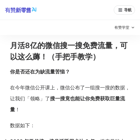
导航
有赞学堂
月活8亿的微信搜一搜免费流量，可
有赞说增长
以这么薅！（手把手教学）
私域日历
增长方法
你是否还在为缺流量苦恼？
有赞说案例拆解
有赞专家说
在今年微信公开课上，微信公布了一组搜一搜的数据，
有赞成功案例
新零售最佳实践
让我们「领略」了
搜一搜竟也能让你免费获取巨量流
面对面聊增长
量
！
有赞春季发布会
实干家直播间
数据如下：
新零售大会
新零售茶会