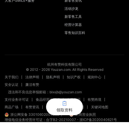
大客户SMILE+服务
新零售资讯
活动沙龙
新零售工具
经营计算器
零售知识百科
杭州有赞科技有限公司
© 2012 -
2026
Youzan.com. All Rights Reserved
关于我们
法律声明
隐私声明
知识产权
规则中心
安全认证
廉洁有赞
违法和不良信息举报邮箱：blxxjb@youzan.com
支付业务许可证
食品经营许可证
有赞医药
有赞跨境
商品广场
有赞资讯
新零售文章
站点地图
关键词地图
领取资料
浙公网安备 33010602004358号
工商营业执照
增值电信业务经营许可证：合字B2-20210007
-
浙ICP备2020040621号
新出发浙备字第20230002号