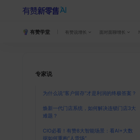
有赞学堂
有赞说增长
面对面聊增长
专家说
为什么说“客户留存”才是利润的终极答案？
焕新一代门店系统，如何解决连锁门店3大
难题？
CIO必看！有赞8大智能场景：看AI+大数
据如何重构“人货场”