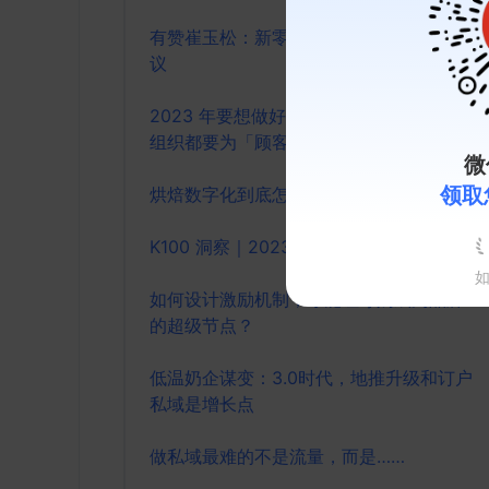
有赞崔玉松：新零售业务落地的8条避坑建
议
2023 年要想做好服饰门店生意，每一级
组织都要为「顾客回店」而努力
微
领取
烘焙数字化到底怎么做
K100 洞察｜2023 年私域经营的四大趋势
如何设计激励机制，才能让导购成为品牌
的超级节点？
低温奶企谋变：3.0时代，地推升级和订户
私域是增长点
做私域最难的不是流量，而是……