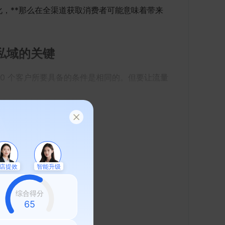
化，**那么在全渠道获取消费者可能意味着带来
私域的关键
000 个客户所要具备的条件是相同的。但要让流量
全文
店提效
智能升级
综合得分
58