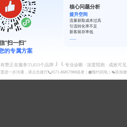
核心问题分析
提升空间
复购率不足
会员活跃度低
裂变系数差
......
信“扫一扫”
您的专属方案
有赞正在服务
55,833
个品牌
专业诊断 · 深度陪跑 · 成效可见
如需进一步沟通，请点击拨打
0571-86857988
或者｜
预约回电
｜
添加微