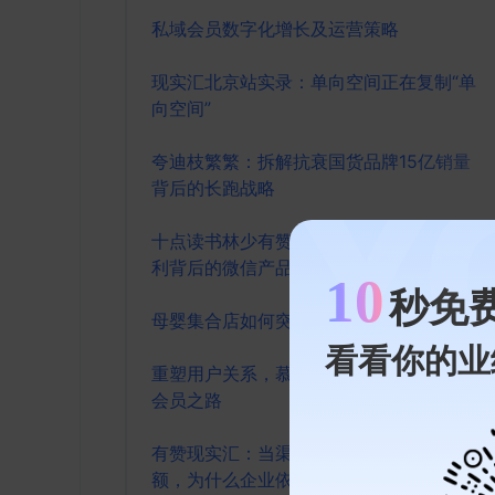
私域会员数字化增长及运营策略
现实汇北京站实录：单向空间正在复制“单
向空间”
夸迪枝繁繁：拆解抗衰国货品牌15亿销量
背后的长跑战略
十点读书林少有赞现实汇分享：视频号红
利背后的微信产品观
10
秒免
母婴集合店如何突围新零售
看看你的业
重塑用户关系，慕涛揭秘 Kappa 的数字化
会员之路
有赞现实汇：当渠道商贡献七成以上销售
额，为什么企业依旧要做DTC转型？