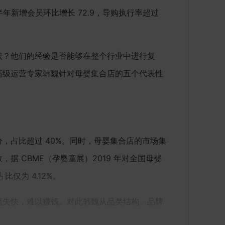
年新增会员环比增长 72.9，导购执行率超过
状？他们的经验是否能够在整个行业中进行复
高级运营专家韩魏针对母婴集合店的五个代表性
，占比超过 40%。同时，母婴集合店的市场集
据 CBME（孕婴童展）2019 年对全国母婴
仅为 4.12%。
流失快，难以赚钱。对此韩魏从品类结构、品牌