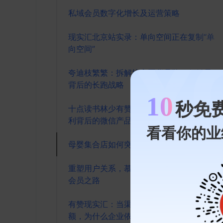
私域会员数字化增长及运营策略
现实汇北京站实录：单向空间正在复制“单
向空间”
夸迪枝繁繁：拆解抗衰国货品牌15亿销量
背后的长跑战略
10
秒免
十点读书林少有赞现实汇分享：视频号红
利背后的微信产品观
看看你的业
母婴集合店如何突围新零售
重塑用户关系，慕涛揭秘 Kappa 的数字化
会员之路
有赞现实汇：当渠道商贡献七成以上销售
额，为什么企业依旧要做DTC转型？