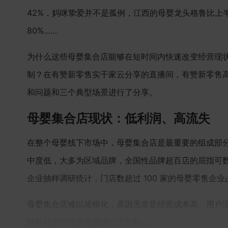
42%，妈咪挚爱并不是孤例，江西的母婴龙头格鲁比上半
80%……
为什么这些母婴集合店能够在短时间内快速改变经营现
制？在有赞新零售实干家云分享的直播间，有赞新零售
和问题和三个典型场景进行了分享。
母婴集合店现状：低利润、高流失
在整个母婴线下市场中，母婴集合店是最重要的组成部分
中度低，大多为区域品牌，全国性品牌超百店的屈指可数，
企业抽样调研统计，门店数超过 100 家的母婴零售企业占比
母婴集合店难以规模化，原因无非是经营成本高、用户
结构和用户拉新方面进行了分析：