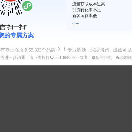
复购率不足
会员活跃度低
裂变系数差
......
信“扫一扫”
您的专属方案
有赞正在服务
55,833
个品牌
专业诊断 · 深度陪跑 · 成效可见
如需进一步沟通，请点击拨打
0571-86857988
或者｜
预约回电
｜
添加微