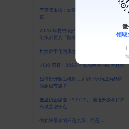
有赞崔玉松：新零售业务落地的8条避坑建
议
微
2023 年要想做好服饰门店生意，每一级
领取
组织都要为「顾客回店」而努力
烘焙数字化到底怎么做
K100 洞察｜2023 年私域经营的四大趋势
如何设计激励机制，才能让导购成为品牌
的超级节点？
低温奶企谋变：3.0时代，地推升级和订户
私域是增长点
做私域最难的不是流量，而是……