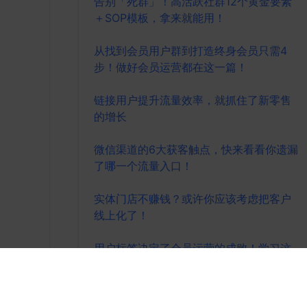
告别「死群」！高活跃社群12个黄金要素
＋SOP模板，拿来就能用！
从找到会员用户群到打造终身会员只需4
步！做好会员运营都在这一篇！
链接用户提升流量效率，就抓住了新零售
的增长
微信渠道的6大获客触点，快来看看你遗漏
了哪一个流量入口！
实体门店不赚钱？或许你应该考虑把客户
线上化了！
用户标签决定了会员运营的成败！学习这
个运营模板，深度经营你的会员
跨平台全域营销正在走完最后一程，零售