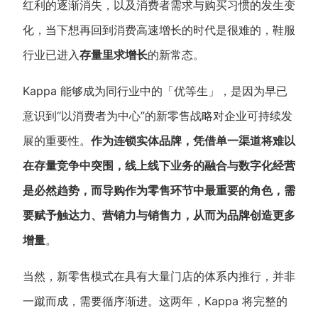
红利的逐渐消失，以及消费者需求与购买习惯的发生变
新零售私享会
门店经营增长公开课
化，当下想再回到消费高速增长的时代是很难的，鞋服
AllValue
战略合作
行业已进入
存量里求增长
的新常态。
增长产品指南
Kappa 能够成为同行业中的「优等生」，是因为早已
意识到“以消费者为中心”的新零售战略对企业可持续发
智库
产品场景库
展的重要性。
作为连锁实体品牌，凭借单一渠道将难以
产品更新动态
帮助中心
在存量竞争中突围，线上线下业务的融合与数字化经营
行业洞察
是必然趋势，而导购作为零售环节中最重要的角色，需
要赋予触达力、营销力与销售力，从而为品牌创造更多
品牌消费观
行业报告
增量
。
新零售资讯
当然，新零售模式在具有大量门店的体系内推行，并非
培训课程
一蹴而成，需要循序渐进。这两年，Kappa 将完整的
私域课程
新零售内参