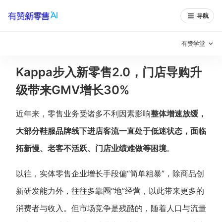
导航
有赞学堂
Kappa步入新零售2.0，门店导购升
有赞说增长
级带来GMV增长30%
私域日历
增长方法
近年来，零售业务受诸多不利因素影响
整体增速放缓，
有赞说案例拆解
有赞专家说
大部分鞋服品牌线下进店客流一直处于低迷状态，面临
有赞成功案例
新零售最佳实践
拓新慢、老客不活跃、门店业绩难做等困境
。
面对面聊增长
以往，实体零售企业增长手段偏“简单粗暴”，除商品创
有赞春季发布会
实干家直播间
新研发能力外，往往多靠圈“地”经营，以此带来更多的
消费者与收入。但市场竞争是残酷的，随着人口与流量
新零售大会
新零售茶会