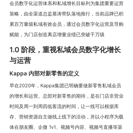
会员数字化运营体系和私域增长目标列为集团重要运营
策略，由全渠道总监慕涛带队落地推行，当前品牌已积
增长俱乐部
累百万量级私域有效会员，通过会员数字化运营及导购
增长俱乐部
有赞商盟
赋能，为门店创造离店增量业绩已突破千万级
商家社区
社群交流
1.0 阶段，重视私域会员数字化增长
合作共进
与运营
入驻有赞
认证代理商
Kappa 内部对新零售的定义
认证服务商
设计服务商
早在2020年，Kappa集团已明确要做新零售私域会员
有赞云
数据通服务
的增长和运营。总部对新零售的期待，是在门店非营业
时间及周一到周四低客流的时间，让一线可以根据库
存、营销资源自主做线上线下的活动，并以小程序为载
体在朋友圈、企微 1v1、视频号内容、视频号直播等渠