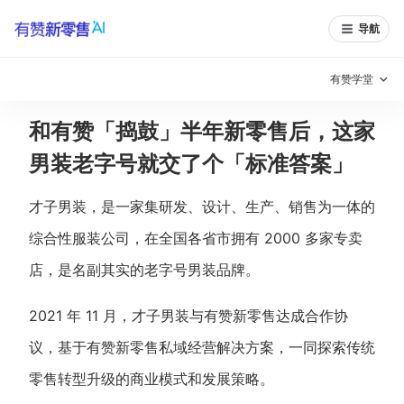
导航
有赞学堂
和有赞「捣鼓」半年新零售后，这家
有赞说增长
男装老字号就交了个「标准答案」
私域日历
增长方法
才子男装，是一家集研发、设计、生产、销售为一体的
有赞说案例拆解
有赞专家说
综合性服装公司，在全国各省市拥有 2000 多家专卖
有赞成功案例
新零售最佳实践
店，是名副其实的老字号男装品牌。
面对面聊增长
2021 年 11 月，才子男装与有赞新零售达成合作协
有赞春季发布会
实干家直播间
议，基于有赞新零售私域经营解决方案，一同探索传统
零售转型升级的商业模式和发展策略。
新零售大会
新零售茶会