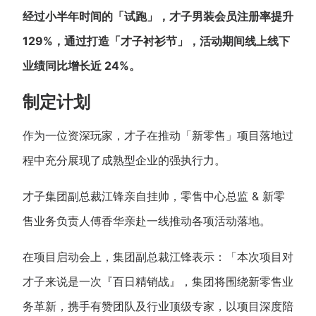
经过小半年时间的「试跑」，才子男装会员注册率提升
新零售私享会
门店经营增长公开课
129%，通过打造「才子衬衫节」，活动期间线上线下
AllValue
战略合作
业绩同比增长近 24%。
增长产品指南
制定计划
智库
产品场景库
作为一位资深玩家，才子在推动「新零售」项目落地过
产品更新动态
帮助中心
程中充分展现了成熟型企业的强执行力。
行业洞察
才子集团副总裁江锋亲自挂帅，零售中心总监 & 新零
品牌消费观
行业报告
售业务负责人傅香华亲赴一线推动各项活动落地。
新零售资讯
在项目启动会上，集团副总裁江锋表示：「本次项目对
才子来说是一次『百日精销战』，集团将围绕新零售业
培训课程
务革新，携手有赞团队及行业顶级专家，以项目深度陪
私域课程
新零售内参