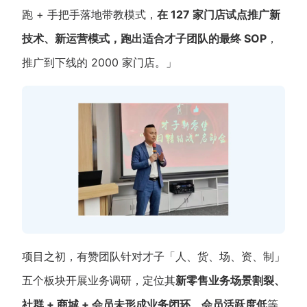
跑 + 手把手落地带教模式，
在 127 家门店试点推广新
增长俱乐部
技术、新运营模式，跑出适合才子团队的最终 SOP
，
推广到下线的 2000 家门店。」
增长俱乐部
有赞商盟
商家社区
社群交流
合作共进
入驻有赞
认证代理商
认证服务商
设计服务商
有赞云
数据通服务
项目之初，有赞团队针对才子「人、货、场、资、制」
五个板块开展业务调研，定位其
新零售业务场景割裂、
社群 + 商城 + 会员未形成业务闭环、会员活跃度低
等