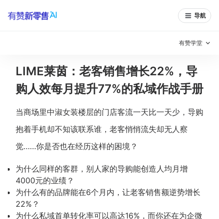
导航
有赞学堂
LIME莱茵：老客销售增长22%，导
有赞说增长
购人效每月提升77%的私域作战手册
私域日历
增长方法
当商场里中淑女装楼层的门店客流一天比一天少，导购
有赞说案例拆解
有赞专家说
抱着手机却不知该联系谁，老客悄悄流失却无人察
有赞成功案例
新零售最佳实践
觉……你是否也在经历这样的困境？
面对面聊增长
为什么同样的客群，别人家的导购能创造人均月增
4000元的业绩？
有赞春季发布会
实干家直播间
为什么有的品牌能在6个月内，让老客销售额逆势增长
22%？
新零售大会
新零售茶会
为什么私域首单转化率可以高达16%，而你还在为企微