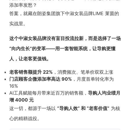
添加率发愁？
新零售私享会
门店经营增长公开课
答案，就藏在朗姿集团旗下中淑女装品牌LIME 莱茵的
AllValue
战略合作
实战里。
增长产品指南
这个中淑女装品牌没有盲目投流拉新，而是选择了一场
智库
产品场景库
“向内生长”的变革——用一套智能系统，让导购更懂
人，让老客更值钱。
产品更新动态
帮助中心
老客销售额提升 22%
，消费频次、笔单价双双上涨
行业洞察
门店顾客企微添加率高达 90%
，月度首单转化率为
16%
品牌消费观
行业报告
AI工具赋能每月带来近百万的销售额，
导购人均业绩月
增 4000 元
新零售资讯
这一切，都源于一场以
“导购人效” 和 “老客价值”
为核
培训课程
心的精耕战役。
私域课程
新零售内参