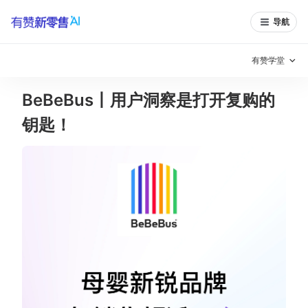
导航
有赞学堂
BeBeBus丨用户洞察是打开复购的
有赞说增长
钥匙！
私域日历
增长方法
有赞说案例拆解
有赞专家说
有赞成功案例
新零售最佳实践
面对面聊增长
有赞春季发布会
实干家直播间
新零售大会
新零售茶会