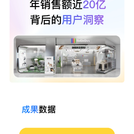
新零售私享会
门店经营增长公开课
AllValue
战略合作
增长产品指南
智库
产品场景库
产品更新动态
帮助中心
行业洞察
品牌消费观
行业报告
新零售资讯
培训课程
私域课程
新零售内参