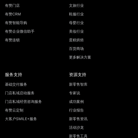
有赞门店
文旅行业
有赞CRM
鞋服行业
有赞智能导购
母婴行业
有赞企业微信助手
美妆行业
有赞连锁
蛋糕烘焙
百货商场
更多解决方案
服务支持
资源支持
基础交付服务
新零售智库
门店私域启动服务
专家说
门店私域经营咨询服务
成功案例
有赞云定制
行业报告
大客户SMILE+服务
新零售资讯
活动沙龙
新零售工具