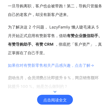
一旦导购离职，客户也会被带跑！第二，导购只管服务
增长俱乐部
自己的老客户，却没有新客户进来。
增长俱乐部
有赞商盟
为了解决这 2 个问题， LazyFamliy 懒人睫毛液从 5
商家社区
社群交流
月开始正式启用有赞新零售，借助
有赞企业微信助手、
有赞导购助手、有赞 CRM
，彻底把「客户资产」，真
合作共进
正掌握在了自己手里。
入驻有赞
认证代理商
如果你对有赞新零售相关产品感兴趣，点击了解→
认证服务商
设计服务商
启动当月，会员消费占比即提升 9 %，网店销售额环
有赞云
数据通服务
比提升 100 %。她是怎么做到的？
点击阅读全文