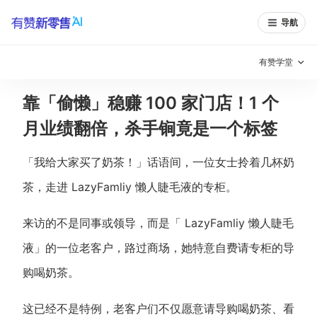
导航
有赞学堂
靠「偷懒」稳赚 100 家门店！1 个
有赞说增长
月业绩翻倍，杀手锏竟是一个标签
私域日历
增长方法
「我给大家买了奶茶！」话语间，一位女士拎着几杯奶
有赞说案例拆解
有赞专家说
茶，走进 LazyFamliy 懒人睫毛液的专柜。
有赞成功案例
新零售最佳实践
来访的不是同事或领导，而是「 LazyFamliy 懒人睫毛
面对面聊增长
液」的一位老客户，路过商场，她特意自费请专柜的导
有赞春季发布会
实干家直播间
购喝奶茶。
新零售大会
新零售茶会
这已经不是特例，老客户们不仅愿意请导购喝奶茶、看