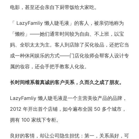
电影，甚至还会亲自下厨带饭给大家吃。
新零售私享会
门店经营增长公开课
AllValue
战略合作
「 LazyFamliy 懒人睫毛液」的客人，被亲切地称为
「懒粉」——她们通常时间较为自由、不上班，以宝
增长产品指南
妈、全职太太为主。客人到店除了买化妆品，还把它当
智库
产品场景库
成一种休闲娱乐的方式——门店化妆师会帮客人设计专
产品更新动态
帮助中心
属的妆容，还会手把手教客人化妆。
行业洞察
长时间维系着真诚的客户关系，久而久之成了朋友。
品牌消费观
行业报告
LazyFamliy 懒人睫毛液是一个主营美妆产品的品牌，
新零售资讯
2012 年开出首个店铺，如今遍布全国 50 多个城市，
拥有 100 家线下专柜。
培训课程
良好的客情，却让公司隐生担忧：第一，关系虽好，可
私域课程
新零售内参