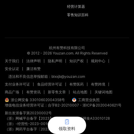
经营计算器
零售知识百科
杭州有赞科技有限公司
© 2012 -
2026
Youzan.com. All Rights Reserved
关于我们
法律声明
隐私声明
知识产权
规则中心
安全认证
廉洁有赞
违法和不良信息举报邮箱：blxxjb@youzan.com
支付业务许可证
食品经营许可证
有赞医药
有赞跨境
商品广场
有赞资讯
新零售文章
站点地图
关键词地图
浙公网安备 33010602004358号
工商营业执照
增值电信业务经营许可证：合字B2-20210007
-
浙ICP备2020040621号
新出发浙备字第20230002号
（浙）网械平台备字【2023】第00008号
浙网食A33010128
（浙）-经营性-2023-0010
领取资料
（浙）网药平台备字〔2023〕第000012-000号