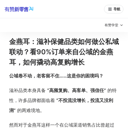
导航
有赞学堂
金燕耳：滋补保健品类如何做公私域
有赞说增长
联动？看90%订单来自公域的金燕
私域日历
增长方法
耳，如何撬动高复购增长
有赞说案例拆解
有赞专家说
公域卷不动，老客留不住……这是你的困境吗？
有赞成功案例
新零售最佳实践
滋补品类本身具备
“高频复购、高客单、强信任”
的特
面对面聊增长
性，许多品牌都面临着
“不投流没增长，投流又没利
有赞春季发布会
实干家直播间
润”
的两难境地。
新零售大会
新零售茶会
然而对于金燕耳这样一个在公域渠道销售占比曾超过