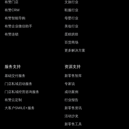
有赞门店
文旅行业
有赞CRM
鞋服行业
有赞智能导购
母婴行业
有赞企业微信助手
美妆行业
有赞连锁
蛋糕烘焙
百货商场
更多解决方案
服务支持
资源支持
基础交付服务
新零售智库
门店私域启动服务
专家说
门店私域经营咨询服务
成功案例
有赞云定制
行业报告
大客户SMILE+服务
新零售资讯
活动沙龙
新零售工具