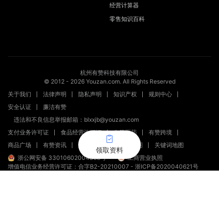
经营计算器
零售知识百科
杭州有赞科技有限公司
© 2012 -
2026
Youzan.com. All Rights Reserved
关于我们
法律声明
隐私声明
知识产权
规则中心
安全认证
廉洁有赞
违法和不良信息举报邮箱：blxxjb@youzan.com
支付业务许可证
食品经营许可证
有赞医药
有赞跨境
商品广场
有赞资讯
新零售文章
站点地图
关键词地图
领取资料
浙公网安备 33010602004358号
工商营业执照
增值电信业务经营许可证：合字B2-20210007
-
浙ICP备2020040621号
新出发浙备字第20230002号
（浙）网械平台备字【2023】第00008号
浙网食A33010128
（浙）-经营性-2023-0010
（浙）网药平台备字〔2023〕第000012-000号