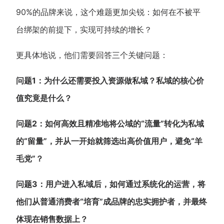
新零售私享会
门店经营增长公开课
90%的品牌来说，这个难题更加尖锐：如何在不被平
台绑架的前提下，实现可持续的增长？
AllValue
战略合作
更具体地说，他们需要回答三个关键问题：
增长产品指南
问题1：为什么还需要投入资源做私域？私域的核心价
智库
产品场景库
值究竟是什么？
产品更新动态
帮助中心
问题2：如何高效且精准地将公域的“流量”转化为私域
行业洞察
的“留量”，并从一开始就筛选出高价值用户，避免“羊
品牌消费观
行业报告
毛党”？
新零售资讯
问题3：用户进入私域后，如何通过系统化的运营，将
培训课程
他们从普通消费者“培育”成品牌的忠实拥护者，并最终
体现在销售数据上？
私域课程
新零售内参