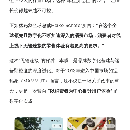
但在今天的存量市场，这种“颗粒度过粗”的经营，让增
长变得越来越不可控。
增长俱乐部
正如猛犸象全球总裁Heiko Schafer所言：
“在这个全
增长俱乐部
有赞商盟
球领先且数字化不断加速深入的消费市场，消费者对线
商家社区
社群交流
上线下无缝连接的零售体验有着更高的要求。”
合作共进
这种“无缝连接”的背后，本质上是品牌数字化基建与运
入驻有赞
认证代理商
营颗粒度的深度进化。对于2013年进入中国市场的猛
认证服务商
设计服务商
犸象（MAMMUT）而言，这不仅是一场关乎效率的革
命，更是一次转向
“以消费者为中心提升用户体验”
的
有赞云
数据通服务
数字化实战。