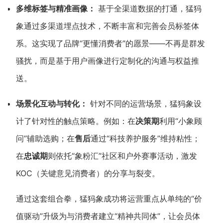
多维标签与精准画像：
基于全渠道数据的打通，猛犸
象通过多渠道埋点技术，不断丰富和完善会员标签体
系。这实现了品牌“更懂消费者”的愿景——不再是群发
骚扰，而是基于用户画像进行定制化的沟通与权益推
送。
场景化互动与转化：
针对不同的运营场景，猛犸象设
计了针对性的触点策略。例如：在
决策期
利用“小象顾
问”辅助选购；在
售后
通过“科技养护服务”维持粘性；
在
忠诚期
则依托“象粉汇”社区和户外赛事活动，激发
KOC（关键意见消费者）的分享与裂变。
通过这套组合拳，猛犸象成功将运营重点从单纯的“价
值驱动”升级为与消费者建立“精神共同体”，让会员体