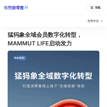
导航
有赞学堂
猛犸象全域会员数字化转型，
有赞说增长
MAMMUT LIFE启动发力
私域日历
增长方法
有赞说案例拆解
有赞专家说
有赞成功案例
新零售最佳实践
面对面聊增长
有赞春季发布会
实干家直播间
新零售大会
新零售茶会