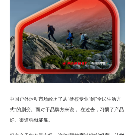
新零售私享会
门店经营增长公开课
AllValue
战略合作
增长产品指南
智库
产品场景库
产品更新动态
帮助中心
行业洞察
品牌消费观
行业报告
中国户外运动市场经历了从“硬核专业”到“全民生活方
新零售资讯
式”的剧变。而对于品牌方来说， 在过去，习惯了产品
好、渠道强就能赢。
培训课程
私域课程
新零售内参