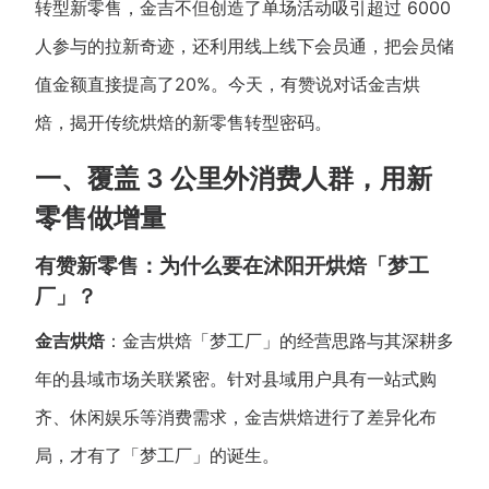
转型新零售，金吉不但创造了单场活动吸引超过 6000
新零售私享会
门店经营增长公开课
人参与的拉新奇迹，还利用线上线下会员通，把会员储
AllValue
战略合作
值金额直接提高了20%。今天，有赞说对话金吉烘
焙，揭开传统烘焙的新零售转型密码。
增长产品指南
一、覆盖 3 公里外消费人群，用新
智库
产品场景库
零售做增量
产品更新动态
帮助中心
有赞新零售：为什么要在沭阳开烘焙「梦工
行业洞察
厂」？
品牌消费观
行业报告
金吉烘焙
：金吉烘焙「梦工厂」的经营思路与其深耕多
新零售资讯
年的县域市场关联紧密。针对县域用户具有一站式购
齐、休闲娱乐等消费需求，金吉烘焙进行了差异化布
培训课程
局，才有了「梦工厂」的诞生。
私域课程
新零售内参