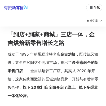
导航
有赞学堂
「到店+到家+商城」三店一体，金
有赞说增长
吉烘焙新零售增长之路
私域日历
增长方法
成立于 1995 年的蛋糕连锁老店
金吉烘焙
，既传统又激
有赞说案例拆解
有赞专家说
进，甚至在沭阳这个县域市场，推出了
多业态融合的新
有赞成功案例
新零售最佳实践
零售门店
——金吉烘焙梦工厂店。其实从 2020 年开
始，这家传统而激进的区域烘焙品牌，开始与有赞新零
面对面聊增长
售合作，
旗下 20 家门店全面开启了线上、线下多渠道
有赞春季发布会
实干家直播间
一体化经营。
新零售大会
新零售茶会