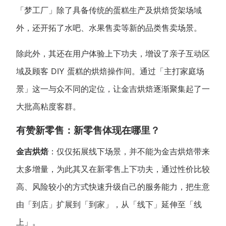
「梦工厂」除了具备传统的蛋糕生产及烘焙货架场域
增长俱乐部
外，还开拓了水吧、水果售卖等新的品类售卖场景。
增长俱乐部
有赞商盟
除此外，其还在用户体验上下功夫，增设了亲子互动区
商家社区
社群交流
域及顾客 DIY 蛋糕的烘焙操作间。通过「主打家庭场
景」这一与众不同的定位，让金吉烘焙逐渐聚集起了一
合作共进
大批高粘度客群。
入驻有赞
认证代理商
有赞新零售：新零售体现在哪里？
认证服务商
设计服务商
金吉烘焙
：仅仅拓展线下场景，并不能为金吉烘焙带来
有赞云
数据通服务
太多增量，为此其又在新零售上下功夫，通过性价比较
高、风险较小的方式快速升级自己的服务能力，把生意
由「到店」扩展到「到家」，从「线下」延伸至「线
上」。