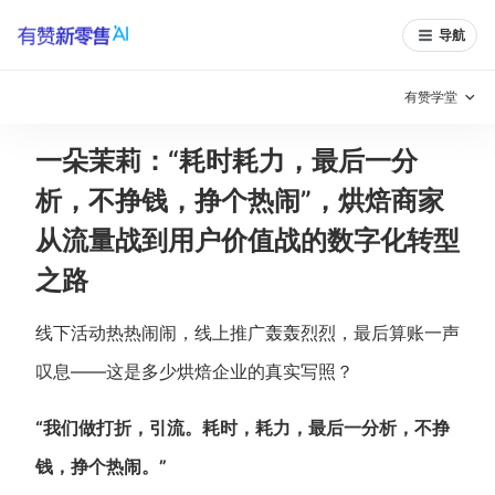
导航
有赞学堂
一朵茉莉：“耗时耗力，最后一分
有赞说增长
析，不挣钱，挣个热闹”，烘焙商家
私域日历
增长方法
从流量战到用户价值战的数字化转型
有赞说案例拆解
有赞专家说
之路
有赞成功案例
新零售最佳实践
线下活动热热闹闹，线上推广轰轰烈烈，最后算账一声
叹息——这是多少烘焙企业的真实写照？
面对面聊增长
有赞春季发布会
实干家直播间
“我们做打折，引流。耗时，耗力，最后一分析，不挣
钱，挣个热闹。”
新零售大会
新零售茶会