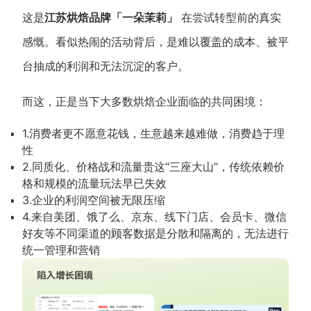
新零售私享会
门店经营增长公开课
这是
江苏烘焙品牌「一朵茉莉」
在尝试转型前的真实
感慨。看似热闹的活动背后，是难以覆盖的成本、被平
AllValue
战略合作
台抽成的利润和无法沉淀的客户。
增长产品指南
而这，正是当下大多数烘焙企业面临的共同困境：
智库
产品场景库
1.消费者更不愿意花钱，生意越来越难做，消费趋于理
产品更新动态
帮助中心
性
2.同质化、价格战和流量贵这“三座大山”，传统依赖价
行业洞察
格和规模的流量玩法早已失效
3.企业的利润空间被无限压缩
品牌消费观
行业报告
4.来自美团、饿了么、京东、线下门店、会员卡、微信
好友等不同渠道的顾客数据是分散和隔离的，无法进行
新零售资讯
统一管理和营销
培训课程
私域课程
新零售内参